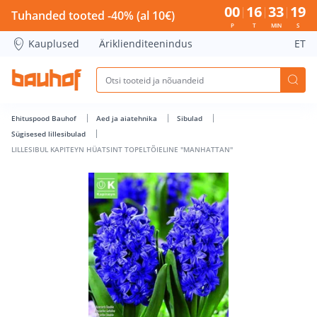
LILLESIBUL KAPITEYN HÜATSINT TOPELTÕIELINE &quot;MAN
00
16
33
19
Tuhanded tooted -40% (al 10€)
P
T
MIN
S
Kauplused
Äriklienditeenindus
ET
Ehituspood Bauhof
Aed ja aiatehnika
Sibulad
Sügisesed lillesibulad
LILLESIBUL KAPITEYN HÜATSINT TOPELTÕIELINE "MANHATTAN"