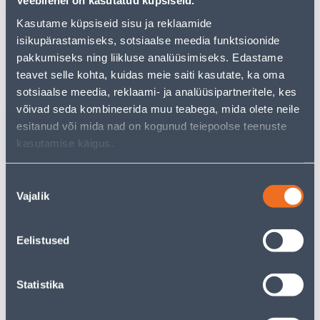
Veebilehel on kasutatud küpsiseid.
tootekategooriast
, mis võivad teile sama palju rõõmu
Kasutame küpsiseid sisu ja reklaamide
pakkuda!
isikupärastamiseks, sotsiaalse meedia funktsioonide
Teie ostlemisrõõm ei pea aga siin lõppema - oma
uurimistööd saate jätkata, naastes
avalehele
või
pakkumiseks ning liikluse analüüsimiseks. Edastame
kasutades meie võimsat otsingufunktsiooni, et leida
teavet selle kohta, kuidas meie saiti kasutate, ka oma
veelgi meelepärasemad valikuid. Head ostlemist!
sotsiaalse meedia, reklaami- ja analüüsipartneritele, kes
võivad seda kombineerida muu teabega, mida olete neile
esitanud või mida nad on kogunud teiepoolse teenuste
• Topeltõielise hüatsindi Manhattan lillesibul.
kasutamise käigus.
• Pakis 1 tk.
• 14-päevane tagastusõigus.
Nõusoleku
Vajalik
valik
Tarne pole võimalik
Eelistused
Kirjeldus
Statistika
Spetsifikatsioon