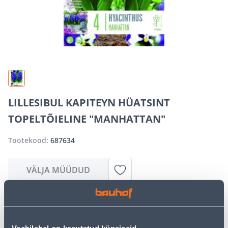
LILLESIBUL KAPITEYN HÜATSINT
TOPELTÕIELINE "MANHATTAN"
Tootekood:
687634
VÄLJA MÜÜDUD
Vabandame, kuid teavitame teid, et soovitud toode on
hetkel suure nõudluse tõttu ajutiselt otsas. Siiski
pakume suurepäraseid alternatiive samast