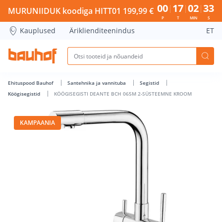
KÖÖGISEGISTI DEANTE BCH 065M 2-SÜSTEEMNE KROOM - Ba
00
17
02
33
MURUNIIDUK koodiga HITT01 199,99 €
P
T
MIN
S
Kauplused
Äriklienditeenindus
ET
Ehituspood Bauhof
Santehnika ja vannituba
Segistid
Köögisegistid
KÖÖGISEGISTI DEANTE BCH 065M 2-SÜSTEEMNE KROOM
KAMPAANIA