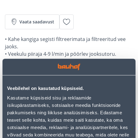
Vaata saadavust
• Kahe kangiga segisti filtreerimata ja filtreeritud vee
jaoks.
• Veekulu piiraja 4-9 l/min ja pöörlev jooksutoru.
• Kroom pinnaviimistlus.
• 14-päevane tagastusõigus.
Järelmaksu kalkulaator
Veebilehel on kasutatud küpsiseid.
Sissemakse
Maksed
Kasutame küpsiseid sisu ja reklaamide
isikupärastamiseks, sotsiaalse meedia funktsioonide
pakkumiseks ning liikluse analüüsimiseks. Edastame
teavet selle kohta, kuidas meie saiti kasutate, ka oma
18
.53 €
Kuumakse
sotsiaalse meedia, reklaami- ja analüüsipartneritele, kes
võivad seda kombineerida muu teabega, mida olete neile