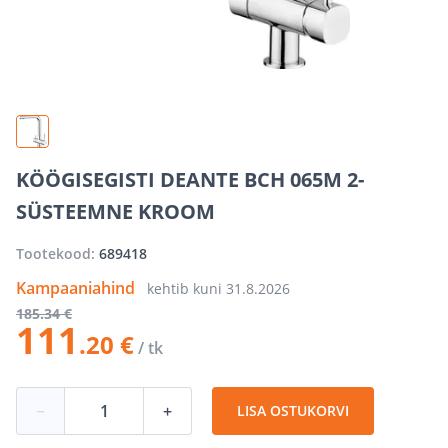
KÖÖGISEGISTI DEANTE BCH 065M 2-
SÜSTEEMNE KROOM
Tootekood:
689418
Kampaaniahind
kehtib kuni
31.8.2026
185
.34 €
111
.20 €
/ tk
−
+
LISA OSTUKORVI