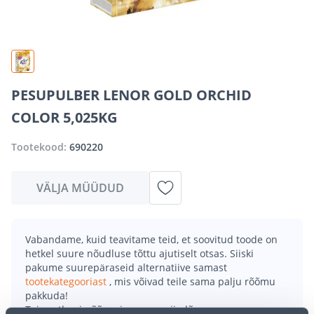
PESUPULBER LENOR GOLD ORCHID
COLOR 5,025KG
Tootekood:
690220
VÄLJA MÜÜDUD
Vabandame, kuid teavitame teid, et soovitud toode on
hetkel suure nõudluse tõttu ajutiselt otsas. Siiski
pakume suurepäraseid alternatiive samast
tootekategooriast
, mis võivad teile sama palju rõõmu
pakkuda!
Teie ostlemisrõõm ei pea aga siin lõppema - oma