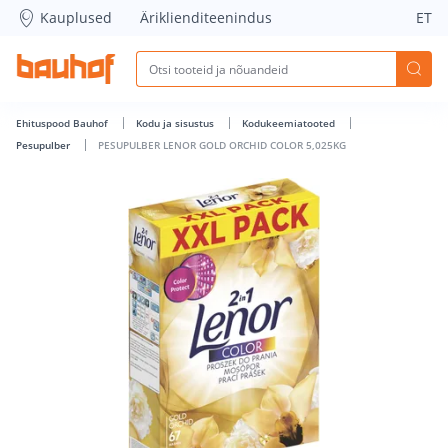
PESUPULBER LENOR GOLD ORCHID COLOR 5,025KG - Bauhof
Kauplused
Äriklienditeenindus
ET
Ehituspood Bauhof
Kodu ja sisustus
Kodukeemiatooted
Pesupulber
PESUPULBER LENOR GOLD ORCHID COLOR 5,025KG