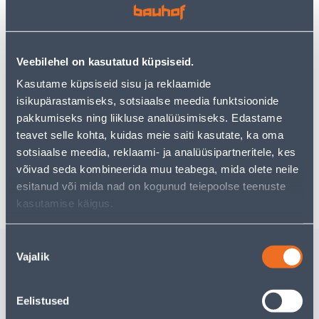
uurimistööd saate jätkata, naastes
avalehele
või
kasutades meie võimsat otsingufunktsiooni, et leida
veelgi meelepärasemad valikuid. Head ostlemist!
Veebilehel on kasutatud küpsiseid.
• Pesupulber.
Kasutame küpsiseid sisu ja reklaamide
• Jagub 26 pesukorraks.
isikupärastamiseks, sotsiaalse meedia funktsioonide
• Pakendi kogus 5,025 kg.
pakkumiseks ning liikluse analüüsimiseks. Edastame
• 14-päevane tagastusõigus.
teavet selle kohta, kuidas meie saiti kasutate, ka oma
sotsiaalse meedia, reklaami- ja analüüsipartneritele, kes
võivad seda kombineerida muu teabega, mida olete neile
Tarne pole võimalik
esitanud või mida nad on kogunud teiepoolse teenuste
kasutamise käigus.
Nõusoleku
Sarnased tooted
Vajalik
valik
LIIVAKASTILIIV KEKKILÄ
PRÜGIKO
25KG
240L 5TK
Eelistused
15
.99 €
2
.52 €
/tk
/rull
10
.39 €
1
.64 €