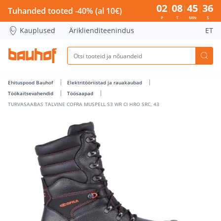
TURVASAABAS TALVINE COFRA MUSPELL S3 WR CI HRO SRC, 4
02
08
45
36
Tuhanded tooted -40% (al 10€)
P
T
MIN
S
Kauplused
Äriklienditeenindus
ET
Ehituspood Bauhof
Elektritööriistad ja rauakaubad
Töökaitsevahendid
Töösaapad
TURVASAABAS TALVINE COFRA MUSPELL S3 WR CI HRO SRC, 43