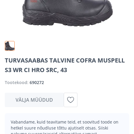
TURVASAABAS TALVINE COFRA MUSPELL
S3 WR CI HRO SRC, 43
Tootekood:
690272
VÄLJA MÜÜDUD
Vabandame, kuid teavitame teid, et soovitud toode on
hetkel suure nõudluse tõttu ajutiselt otsas. Siiski
pakume suurepäraseid alternatiive samast