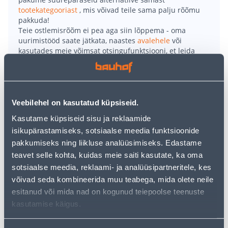
tootekategooriast
, mis võivad teile sama palju rõõmu
pakkuda!
Teie ostlemisrõõm ei pea aga siin lõppema - oma
uurimistööd saate jätkata, naastes
avalehele
või
kasutades meie võimsat otsingufunktsiooni, et leida
veelgi meelepärasemad valikuid. Head ostlemist!
• Talvine turvasaabas.
Veebilehel on kasutatud küpsiseid.
• Kvaliteetsest täisnahast, mugavad, vastupidavad ja
väga soojad talvesaapad on metallivabad.
Kasutame küpsiseid sisu ja reklaamide
• Temperatuuri langedes säilitab välistald oma
isikupärastamiseks, sotsiaalse meedia funktsioonide
omadused ega muutu libedaks.
pakkumiseks ning liikluse analüüsimiseks. Edastame
• Komposiitnina ja APT-torkekindla tald, tugevdused
teavet selle kohta, kuidas meie saiti kasutate, ka oma
nina- ja kannaosas, lai liist (12mp) ning rullöösid ja
sotsiaalse meedia, reklaami- ja analüüsipartneritele, kes
lukusti.
võivad seda kombineerida muu teabega, mida olete neile
• Suurus 43.
esitanud või mida nad on kogunud teiepoolse teenuste
• 14-päevane tagastusõigus.
kasutamise käigus.