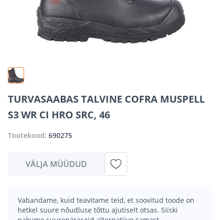
TURVASAABAS TALVINE COFRA MUSPELL
S3 WR CI HRO SRC, 46
Tootekood:
690275
VÄLJA MÜÜDUD
Vabandame, kuid teavitame teid, et soovitud toode on
hetkel suure nõudluse tõttu ajutiselt otsas. Siiski
pakume suurepäraseid alternatiive samast