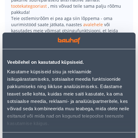
tootekategooriast
, mis võivad teile sama palju rõõmu
pakkuda!
Teie ostlemisrõõm ei pea aga siin lõppema - oma
uurimistööd saate jätkata, naastes
avalehele
või
kasutades meie võimsat otsingufunktsiooni, et leida
veelgi meelepärasemad valikuid. Head ostlemist!
• Talvine turvasaabas.
Veebilehel on kasutatud küpsiseid.
• Kvaliteetsest täisnahast, mugavad, vastupidavad ja
väga soojad talvesaapad on metallivabad.
Kasutame küpsiseid sisu ja reklaamide
• Temperatuuri langedes säilitab välistald oma
isikupärastamiseks, sotsiaalse meedia funktsioonide
omadused ega muutu libedaks.
pakkumiseks ning liikluse analüüsimiseks. Edastame
• Komposiitnina ja APT-torkekindla tald, tugevdused
teavet selle kohta, kuidas meie saiti kasutate, ka oma
nina- ja kannaosas, lai liist (12mp) ning rullöösid ja
sotsiaalse meedia, reklaami- ja analüüsipartneritele, kes
lukusti.
võivad seda kombineerida muu teabega, mida olete neile
• Suurus 46.
esitanud või mida nad on kogunud teiepoolse teenuste
• 14-päevane tagastusõigus.
kasutamise käigus.