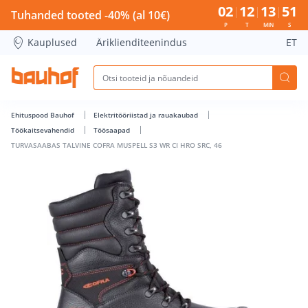
TURVASAABAS TALVINE COFRA MUSPELL S3 WR CI HRO SRC, 4
02
12
13
50
Tuhanded tooted -40% (al 10€)
P
T
MIN
S
Kauplused
Äriklienditeenindus
ET
Ehituspood Bauhof
Elektritööriistad ja rauakaubad
Töökaitsevahendid
Töösaapad
TURVASAABAS TALVINE COFRA MUSPELL S3 WR CI HRO SRC, 46