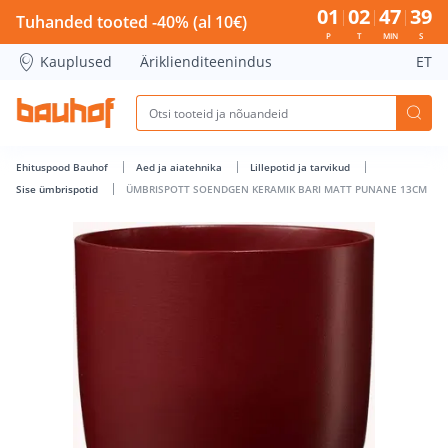
ÜMBRISPOTT SOENDGEN KERAMIK BARI MATT PUNANE 13CM 
01
02
47
39
Tuhanded tooted -40% (al 10€)
P
T
MIN
S
Kauplused
Äriklienditeenindus
ET
Ehituspood Bauhof
Aed ja aiatehnika
Lillepotid ja tarvikud
Sise ümbrispotid
ÜMBRISPOTT SOENDGEN KERAMIK BARI MATT PUNANE 13CM