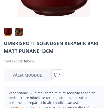
ÜMBRISPOTT SOENDGEN KERAMIK BARI
MATT PUNANE 13CM
Tootekood:
690798
VÄLJA MÜÜDUD
Vabandame, kuid teavitame teid, et soovitud toode on
hetkel suure nõudluse tõttu ajutiselt otsas. Siiski
pakume suurepäraseid alternatiive samast
tootekategooriast
, mis võivad teile sama palju rõõmu