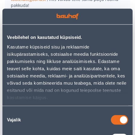
pakkuda!
Teie ostlemisrõõm ei pea aga siin lõppema - oma
uurimistööd saate jätkata, naastes
avalehele
või
kasutades meie võimsat otsingufunktsiooni, et leida
veelgi meelepärasemad valikuid. Head ostlemist!
Veebilehel on kasutatud küpsiseid.
Kasutame küpsiseid sisu ja reklaamide
• Keraamiline ümbrispott.
isikupärastamiseks, sotsiaalse meedia funktsioonide
• Mõõtmed on 13 x 13 x 12 cm.
pakkumiseks ning liikluse analüüsimiseks. Edastame
• Matt punast värvi.
teavet selle kohta, kuidas meie saiti kasutate, ka oma
• 14-päevane tagastusõigus.
sotsiaalse meedia, reklaami- ja analüüsipartneritele, kes
võivad seda kombineerida muu teabega, mida olete neile
Tarne pole võimalik
esitanud või mida nad on kogunud teiepoolse teenuste
kasutamise käigus.
Nõusoleku
Sarnased tooted
Vajalik
valik
ÜMRISPOTT SOENDGEN
ÜMBRISP