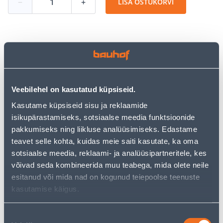
−
+
LISA OSTUKORVI
Vaata saadavust
• Spetsiaalne jõulutähtedele mõeldud kastmisväetis.
Veebilehel on kasutatud küpsiseid.
• Katab taime kõrged toitainetevajadused.
Kasutame küpsiseid sisu ja reklaamide
• Mikroelementide nagu boori, tsingi ja teiste õige
isikupärastamiseks, sotsiaalse meedia funktsioonide
vahekord tagab taimede täiusliku kvaliteedi.
pakkumiseks ning liikluse analüüsimiseks. Edastame
• 14-päevane tagastusõigus.
teavet selle kohta, kuidas meie saiti kasutate, ka oma
sotsiaalse meedia, reklaami- ja analüüsipartneritele, kes
Eeldatav kojuvedu 3,69 € al. 2-5 tööpäeva
võivad seda kombineerida muu teabega, mida olete neile
esitanud või mida nad on kogunud teiepoolse teenuste
Tarne pakiautomaati al. 2,29 € al. 2-5 tööpäeva
kasutamise käigus.
Poest kätte, alates 06.08.2026
Nõusoleku