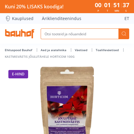
KASTMISVÄETIS JÕULUTÄHELE HORTICOM 100G - Bauhof has
00
01
51
37
Kuni 20% LISAKS koodiga!
P
T
MIN
S
Kauplused
Äriklienditeenindus
ET
Ehituspood Bauhof
Aed ja aiatehnika
Väetised
Toalilleväetised
KASTMISVÄETIS JÕULUTÄHELE HORTICOM 100G
E-HIND