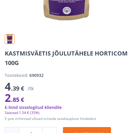
KASTMISVÄETIS JÕULUTÄHELE HORTICOM
100G
Tootekood:
690932
4
.39 €
/tk
2
.85 €
E-hind sisselogitud kliendile
Säästad
1
.
54 €
(35%)
E-poe erihinnad võivad erineda tavakaupluse hindadest