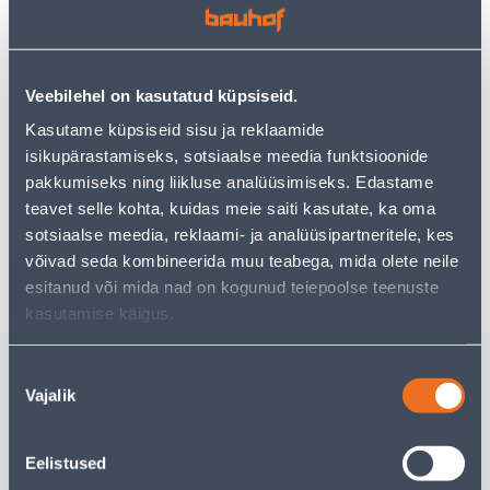
Vaata saadavust
Veebilehel on kasutatud küpsiseid.
• Pükstehoidjaon mõõtmetega 43,5 x 57 x 2,5 cm.
Kasutame küpsiseid sisu ja reklaamide
• 14-päevane tagastusõigus.
isikupärastamiseks, sotsiaalse meedia funktsioonide
pakkumiseks ning liikluse analüüsimiseks. Edastame
teavet selle kohta, kuidas meie saiti kasutate, ka oma
Eeldatav kojuvedu 4,99 € al. 2-5 tööpäeva
sotsiaalse meedia, reklaami- ja analüüsipartneritele, kes
Poest kätte, alates 10.08.2026
võivad seda kombineerida muu teabega, mida olete neile
esitanud või mida nad on kogunud teiepoolse teenuste
kasutamise käigus.
Sarnased tooted
Nõusoleku
Vajalik
valik
VÕRKKORV VELANO
VÕRKKOR
QUICK AND EASY
QUICK A
53,5X41X28,5CM
53,5X41X
Eelistused
30
.66 €
19
.99 €
/tk
/t