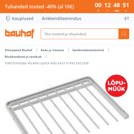
PÜKSTEHOIDJA VELANO QUICK AND EASY 57X43,5X2,5CM - B
00
12
48
51
Tuhanded tooted -40% (al 10€)
P
T
MIN
S
Kauplused
Äriklienditeenindus
ET
Ehituspood Bauhof
Kodu ja sisustus
Garderoobisüsteemid
Riiulikandurid ja tarvikud
PÜKSTEHOIDJA VELANO QUICK AND EASY 57X43,5X2,5CM