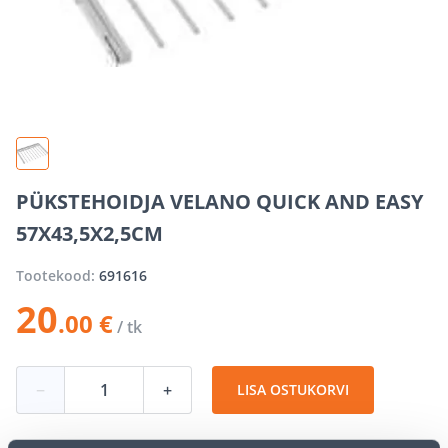
PÜKSTEHOIDJA VELANO QUICK AND EASY
57X43,5X2,5CM
Tootekood:
691616
20
.00 €
/ tk
−
+
LISA OSTUKORVI