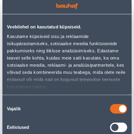
uurimistööd saate jätkata, naastes
avalehele
või
kasutades meie võimsat otsingufunktsiooni, et leida
veelgi meelepärasemad valikuid. Head ostlemist!
Veebilehel on kasutatud küpsiseid.
• Ümbrispott on pruuni värvi.
Kasutame küpsiseid sisu ja reklaamide
• Mõõtmetega 13,5 x 14 cm.
isikupärastamiseks, sotsiaalse meedia funktsioonide
• 14-päevane tagastusõigus.
pakkumiseks ning liikluse analüüsimiseks. Edastame
teavet selle kohta, kuidas meie saiti kasutate, ka oma
sotsiaalse meedia, reklaami- ja analüüsipartneritele, kes
Tarne pole võimalik
võivad seda kombineerida muu teabega, mida olete neile
esitanud või mida nad on kogunud teiepoolse teenuste
kasutamise käigus.
Sarnased tooted
Nõusoleku
ÜMBRISPOTT MICA
ÜMBRISP
Vajalik
valik
DECORATIONS AMBER
DECORAT
HALL 13,5X14CM
HALL 11
Kampaaniahind
Kampaaniahi
Eelistused
kehtib kuni
31.8.2026
kehtib kuni
3
7
.99 €
7
.32 €