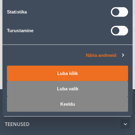
3
.59 €
3
.29 €
/ tk
/ tk
Statistika
Turustamine
Kirjeldus
Spetsifikatsioon
Näita andmeid
Transport
Luba kõik
Luba valik
Keeldu
KLIENDITEENINDUS
TEENUSED