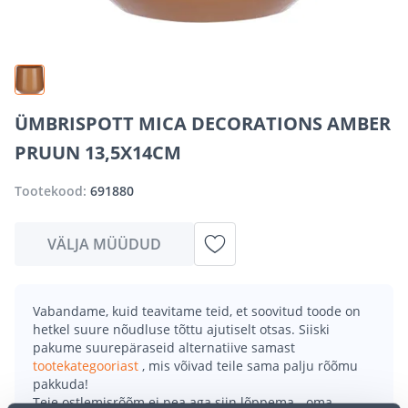
ÜMBRISPOTT MICA DECORATIONS AMBER
PRUUN 13,5X14CM
Tootekood:
691880
VÄLJA MÜÜDUD
Vabandame, kuid teavitame teid, et soovitud toode on
hetkel suure nõudluse tõttu ajutiselt otsas. Siiski
pakume suurepäraseid alternatiive samast
tootekategooriast
, mis võivad teile sama palju rõõmu
pakkuda!
Teie ostlemisrõõm ei pea aga siin lõppema - oma