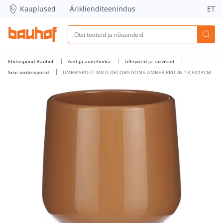
ÜMBRISPOTT MICA DECORATIONS AMBER PRUUN 13,5X14CM 
Kauplused
Äriklienditeenindus
ET
Ehituspood Bauhof
Aed ja aiatehnika
Lillepotid ja tarvikud
Sise ümbrispotid
ÜMBRISPOTT MICA DECORATIONS AMBER PRUUN 13,5X14CM