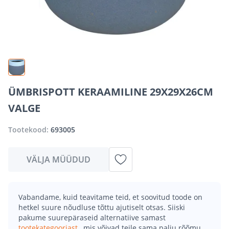
ÜMBRISPOTT KERAAMILINE 29X29X26CM
VALGE
Tootekood:
693005
VÄLJA MÜÜDUD
Vabandame, kuid teavitame teid, et soovitud toode on
hetkel suure nõudluse tõttu ajutiselt otsas. Siiski
pakume suurepäraseid alternatiive samast
tootekategooriast
, mis võivad teile sama palju rõõmu