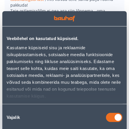
pakkuda!
Teie ostlemisrõõm ei pea aga siin lõppema - oma
uurimistööd saate jätkata, naastes
avalehele
või
kasutades meie võimsat otsingufunktsiooni, et leida
veelgi meelepärasemad valikuid. Head ostlemist!
Veebilehel on kasutatud küpsiseid.
• Keraamiline ümbrispott.
Kasutame küpsiseid sisu ja reklaamide
• Mõõtmed on 29 x 29 x 26 cm.
isikupärastamiseks, sotsiaalse meedia funktsioonide
• Värvus valge.
pakkumiseks ning liikluse analüüsimiseks. Edastame
• 14-päevane tagastusõigus.
teavet selle kohta, kuidas meie saiti kasutate, ka oma
sotsiaalse meedia, reklaami- ja analüüsipartneritele, kes
võivad seda kombineerida muu teabega, mida olete neile
Tarne pole võimalik
esitanud või mida nad on kogunud teiepoolse teenuste
kasutamise käigus.
Nõusoleku
Sarnased tooted
Vajalik
valik
LILLEPOTT
LILLEPOT