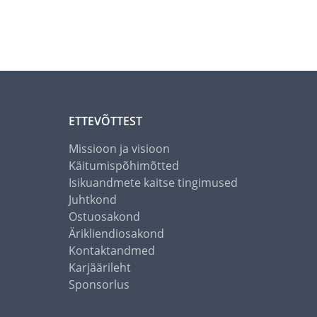
ETTEVÕTTEST
Missioon ja visioon
Käitumispõhimõtted
Isikuandmete kaitse tingimused
Juhtkond
Ostuosakond
Ärikliendiosakond
Kontaktandmed
Karjäärileht
Sponsorlus