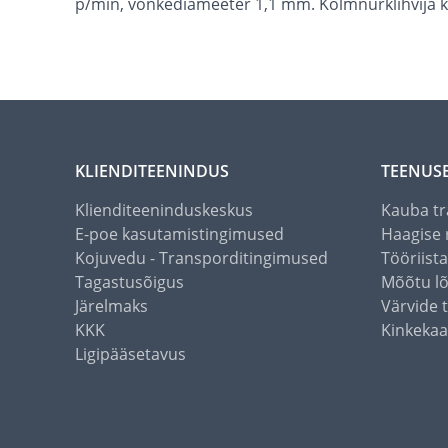
p/min, võnkediameeter 1,1 mm. Kolmnurklihvija ka
KLIENDITEENINDUS
TEENUS
Klienditeeninduskeskus
Kauba tr
E-poe kasutamistingimused
Haagise 
Kojuvedu - Transporditingimused
Tööriist
Tagastusõigus
Mõõtu l
Järelmaks
Värvide 
KKK
Kinkekaa
Ligipääsetavus