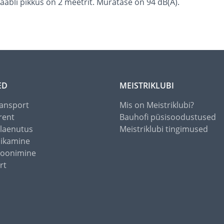
abli pikkus on 2 meetrit. Müratase on 94 dB(A).
ED
MEISTRIKLUBI
ansport
Mis on Meistriklubi?
rent
Bauhofi püsisoodustused
alaenutus
Meistriklubi tingimused
õikamine
toonimine
rt