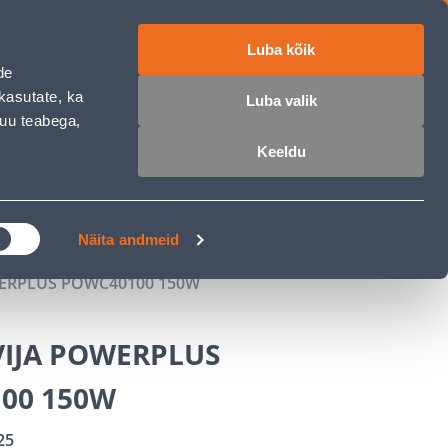
Luba kõik
ET
RU
EN
de
kasutate, ka
Luba valik
muu teabega,
 sisse
Ostunimekiri
Ostukorv
Keeldu
ÄRELMAKS
MEISTRIKLUBI
BLOGI
Näita andmeid
WERPLUS POWC40100 150W
VIJA POWERPLUS
00 150W
25