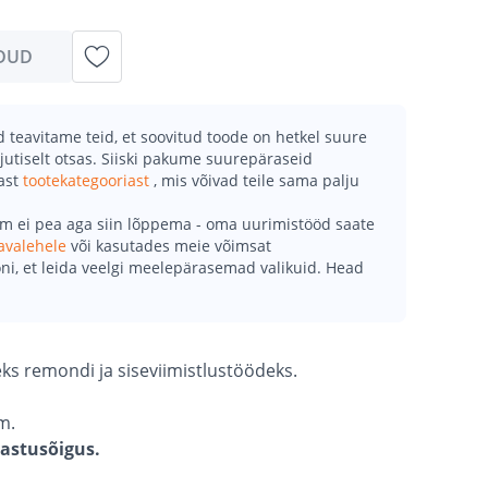
DUD
teavitame teid, et soovitud toode on hetkel suure
jutiselt otsas. Siiski pakume suurepäraseid
mast
tootekategooriast
, mis võivad teile sama palju
õm ei pea aga siin lõppema - oma uurimistööd saate
avalehele
või kasutades meie võimsat
ni, et leida veelgi meelepärasemad valikuid. Head
eks remondi ja siseviimistlustöödeks.
m.
gastusõigus.