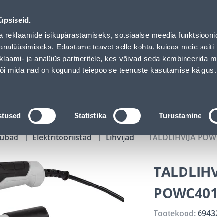
oaded
00
05
03
29
Kuni 20% LISAKS koodiga!
P
T
MIN
S
üpsiseid.
ndus
Teenused
Karjäärileht
a reklaamide isikupärastamiseks, sotsiaalse meedia funktsiooni
analüüsimiseks. Edastame teavet selle kohta, kuidas meie saiti 
klaami- ja analüüsipartneritele, kes võivad seda kombineerida 
OTSI
Logi
 või mida nad on kogunud teiepoolse teenuste kasutamise käigus.
KATALOOGID
TÖÖRIISTALAENUTUS
J
stused
Statistika
Turustamine
kaubad
Elektritööriistad
Lihvijad
TALDLIHVIJA PO
TALDLIH
POWC401
Tootekood:
6943