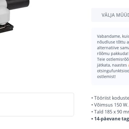
VÄLJA MÜÜ
Vabandame, kuid 
nõudluse tõttu a
alternatiive sa
rõõmu pakkuda!
Teie ostlemisrõ
jätkata, naastes
otsingufunktsioo
ostlemist!
• Tööriist kodust
• Võimsus 150 W.
• Tald 185 x 90 m
• 14-päevane ta