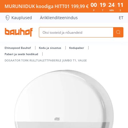
DOSAATOR TORK RULLTUALETTPABERILE JUMBO T1, VALGE -
00
19
24
10
MURUNIIDUK koodiga HITT01 199,99 €
P
T
MIN
S
Kauplused
Äriklienditeenindus
ET
Ehituspood Bauhof
Kodu ja sisustus
Kodupaber
Paberi ja seebi hoidikud
DOSAATOR TORK RULLTUALETTPABERILE JUMBO T1, VALGE