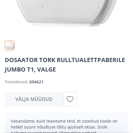
DOSAATOR TORK RULLTUALETTPABERILE
JUMBO T1, VALGE
Tootekood:
694621
VÄLJA MÜÜDUD
Vabandame, kuid teavitame teid, et soovitud toode on
hetkel suure nõudluse tõttu ajutiselt otsas. Siiski
pakume suurepäraseid alternatiive samast