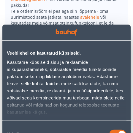
pakkuda!
Teie ostlemisrõõm ei pea aga siin lõppema - oma
uurimistööd saate jätkata, naastes
avalehele
või
kasutades meie võimsat otsingufunktsiooni, et leida
veelgi meelepärasemad valikuid. Head ostlemist!
• Tarvikutekomplekt V-Line on 103 osaline.
Veebilehel on kasutatud küpsiseid.
• 19 HSS-TiN metallist puuriterad Ø 1,5 - 7 mm.
• 14 puuritera kivile ja puidule.
Kasutame küpsiseid sisu ja reklaamide
• Otsakukomplekt 53 tk. + Poldihoidja.
isikupärastamiseks, sotsiaalse meedia funktsioonide
• Mutrivõtmete komplekt SW 5 - 13 mm.
pakkumiseks ning liikluse analüüsimiseks. Edastame
• Puurid ja otsikud on korpuses ohutult ja selgelt
teavet selle kohta, kuidas meie saiti kasutate, ka oma
paigutatud.
sotsiaalse meedia, reklaami- ja analüüsipartneritele, kes
• Tugev käepidemega karp transpordiks.
võivad seda kombineerida muu teabega, mida olete neile
• 14-päevane tagastusõigus.
esitanud või mida nad on kogunud teiepoolse teenuste
kasutamise käigus.
Tarne pole võimalik
Nõusoleku