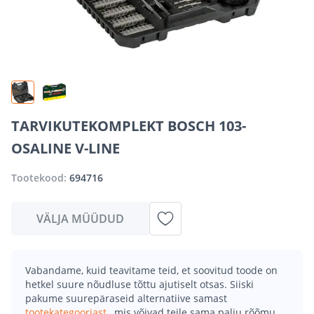
TARVIKUTEKOMPLEKT BOSCH 103-
OSALINE V-LINE
Tootekood:
694716
VÄLJA MÜÜDUD
Vabandame, kuid teavitame teid, et soovitud toode on
hetkel suure nõudluse tõttu ajutiselt otsas. Siiski
pakume suurepäraseid alternatiive samast
tootekategooriast
, mis võivad teile sama palju rõõmu