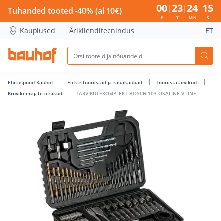
TARVIKUTEKOMPLEKT BOSCH 103-OSALINE V-LINE - Bauhof 
00
23
24
15
Tuhanded tooted -40% (al 10€)
P
T
MIN
S
Kauplused
Äriklienditeenindus
ET
Ehituspood Bauhof
Elektritööriistad ja rauakaubad
Tööriistatarvikud
Kruvikeerajate otsikud
TARVIKUTEKOMPLEKT BOSCH 103-OSALINE V-LINE