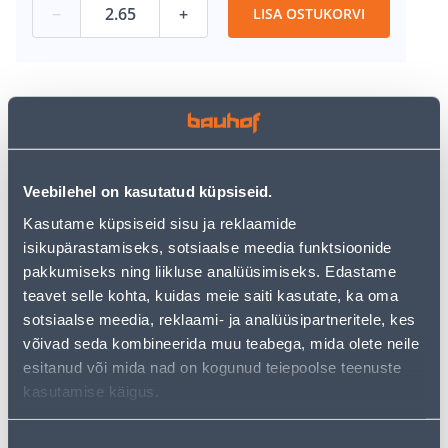
−
+
LISA OSTUKORVI
Vaata saadavust
Veebilehel on kasutatud küpsiseid.
• Seinapaneel on mõõtmetega 265 x 25 x 0,8 cm.
Kasutame küpsiseid sisu ja reklaamide
• Valmistatud PVC-st ja on mati pinnaviimistlusega.
isikupärastamiseks, sotsiaalse meedia funktsioonide
• Niiskuskindel.
pakkumiseks ning liikluse analüüsimiseks. Edastame
• 14-päevane tagastusõigus.
teavet selle kohta, kuidas meie saiti kasutate, ka oma
sotsiaalse meedia, reklaami- ja analüüsipartneritele, kes
Poest kätte, alates 09.08.2026
võivad seda kombineerida muu teabega, mida olete neile
esitanud või mida nad on kogunud teiepoolse teenuste
Eeldatav kojuvedu al. 16,90 € al. 2-5 tööpäeva
kasutamise käigus.
Nõusoleku