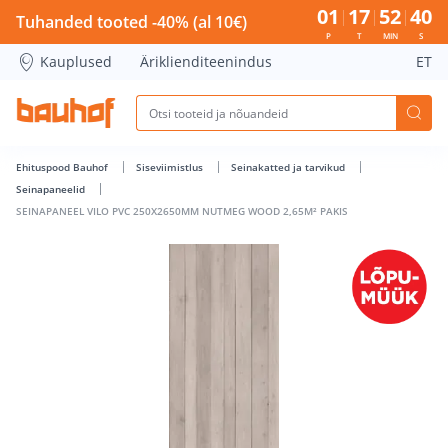
SEINAPANEEL VILO PVC 250X2650MM NUTMEG WOOD 2,65M² 
01
17
52
40
Tuhanded tooted -40% (al 10€)
P
T
MIN
S
Kauplused
Äriklienditeenindus
ET
Ehituspood Bauhof
Siseviimistlus
Seinakatted ja tarvikud
Seinapaneelid
SEINAPANEEL VILO PVC 250X2650MM NUTMEG WOOD 2,65M² PAKIS