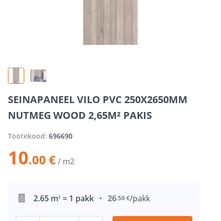
SEINAPANEEL VILO PVC 250X2650MM
NUTMEG WOOD 2,65M² PAKIS
Tootekood:
696690
10
.00 €
/ m2
2.65 m
= 1 pakk
26
/pakk
2
.50 €