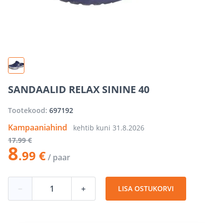
SANDAALID RELAX SININE 40
Tootekood:
697192
Kampaaniahind
kehtib kuni
31.8.2026
17
.99 €
8
.99 €
/ paar
−
+
LISA OSTUKORVI