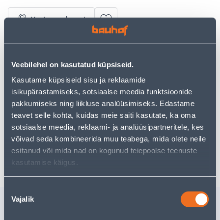
Vaata saadavust
• EVA sandaalid.
• Väga kerged, vastupidavad ja elastsed.
Veebilehel on kasutatud küpsiseid.
• Suurus 40.
Kasutame küpsiseid sisu ja reklaamide
• 14-päevane tagastusõigus.
isikupärastamiseks, sotsiaalse meedia funktsioonide
pakkumiseks ning liikluse analüüsimiseks. Edastame
Eeldatav kojuvedu 3,69 € al. 2-5 tööpäeva
teavet selle kohta, kuidas meie saiti kasutate, ka oma
sotsiaalse meedia, reklaami- ja analüüsipartneritele, kes
Tarne pakiautomaati al. 2,29 € al. 2-5 tööpäeva
võivad seda kombineerida muu teabega, mida olete neile
esitanud või mida nad on kogunud teiepoolse teenuste
Poest kätte, alates 11.08.2026
kasutamise käigus.
Nõusoleku
Vajalik
Sarnased tooted
valik
SUSSID OMAKING
JALANÕU