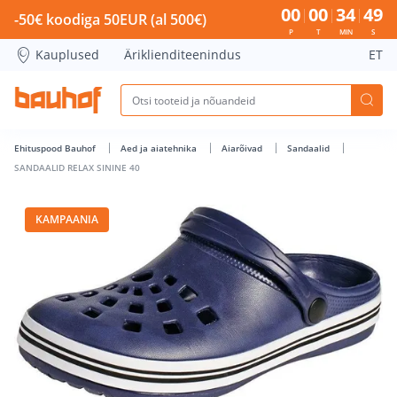
SANDAALID RELAX SININE 40 - Bauhof has loaded
00
00
34
49
-50€ koodiga 50EUR (al 500€)
P
T
MIN
S
Kauplused
Äriklienditeenindus
ET
Ehituspood Bauhof
Aed ja aiatehnika
Aiarõivad
Sandaalid
SANDAALID RELAX SININE 40
KAMPAANIA