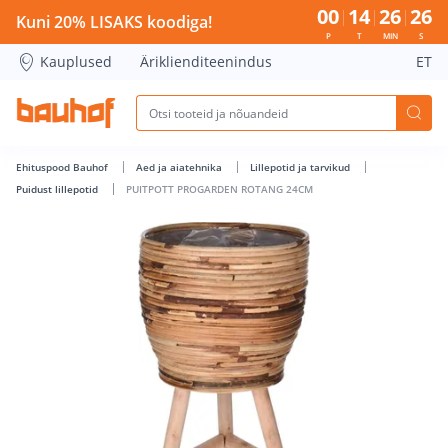
PUITPOTT PROGARDEN ROTANG 24CM - Bauhof has loaded
00
14
26
25
Kuni 20% LISAKS koodiga!
P
T
MIN
S
Kauplused
Äriklienditeenindus
ET
Ehituspood Bauhof
Aed ja aiatehnika
Lillepotid ja tarvikud
Puidust lillepotid
PUITPOTT PROGARDEN ROTANG 24CM