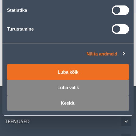
7
.19 €
2
.49 €
/ tk
/ tk
Statistika
Turustamine
Kirjeldus
Spetsifikatsioon
Näita andmeid
Transport
Luba kõik
Luba valik
Keeldu
KLIENDITEENINDUS
TEENUSED