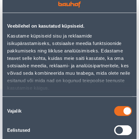
Teie ostlemisrõõm ei pea aga siin lõppema - oma
uurimistööd saate jätkata, naastes
avalehele
või
kasutades meie võimsat otsingufunktsiooni, et leida
veelgi meelepärasemad valikuid. Head ostlemist!
Veebilehel on kasutatud küpsiseid.
Kasutame küpsiseid sisu ja reklaamide
• Puitpott rotang on 24 cm diameetriga.
isikupärastamiseks, sotsiaalse meedia funktsioonide
• 14-päevane tagastusõigus.
pakkumiseks ning liikluse analüüsimiseks. Edastame
teavet selle kohta, kuidas meie saiti kasutate, ka oma
sotsiaalse meedia, reklaami- ja analüüsipartneritele, kes
Tarne pole võimalik
võivad seda kombineerida muu teabega, mida olete neile
esitanud või mida nad on kogunud teiepoolse teenuste
kasutamise käigus.
Sarnased tooted
Nõusoleku
AMPELPOTT
POTIALU
Vajalik
valik
PROSPERPLAST RATO
PROVENC
ANTRATSIIT 26CM
Kampaaniahind
Kampaaniahi
kehtib kuni
31.8.2026
kehtib kuni
3
Eelistused
15
.99 €
5
.86 €