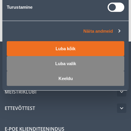
Spetsifikatsioon
Turustamine
Transport
Näita andmeid
Luba kõik
KLIENDITEENINDUS
Luba valik
TEENUSED
Keeldu
MEISTRIKLUBI
ETTEVÕTTEST
E-POE KLIENDITEENINDUS