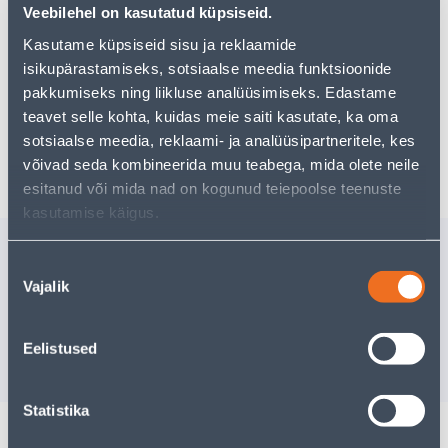
Teie ostlemisrõõm ei pea aga siin lõppema - oma
Veebilehel on kasutatud küpsiseid.
uurimistööd saate jätkata, naastes
avalehele
või
Kasutame küpsiseid sisu ja reklaamide
kasutades meie võimsat otsingufunktsiooni, et leida
veelgi meelepärasemad valikuid. Head ostlemist!
isikupärastamiseks, sotsiaalse meedia funktsioonide
pakkumiseks ning liikluse analüüsimiseks. Edastame
teavet selle kohta, kuidas meie saiti kasutate, ka oma
sotsiaalse meedia, reklaami- ja analüüsipartneritele, kes
Tarne pole võimalik
võivad seda kombineerida muu teabega, mida olete neile
esitanud või mida nad on kogunud teiepoolse teenuste
kasutamise käigus.
Sarnased tooted
Nõusoleku
VARURIBA FLOTEX 40CM
LAKILAB
Vajalik
valik
400MM
Kampaaniahind
Kampaaniahi
kehtib kuni
31.8.2026
kehtib kuni
3
4
.79 €
16
.39 €
Eelistused
2
.87 €
9
.83 €
/ tk
/ tk
Statistika