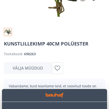
KUNSTLILLEKIMP 40CM POLÜESTER
Tootekood:
698263
VÄLJA MÜÜDUD
Vabandame, kuid teavitame teid, et soovitud toode on
hetkel suure nõudluse tõttu ajutiselt otsas. Siiski
pakume suurepäraseid alternatiive samast
tootekategooriast
, mis võivad teile sama palju rõõmu
pakkuda!