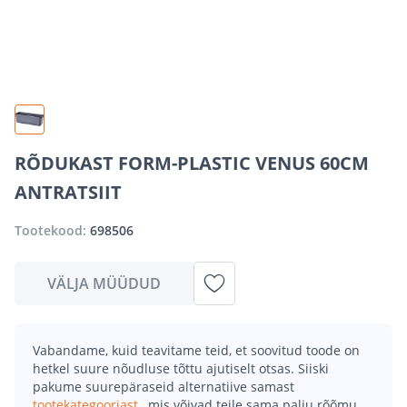
RÕDUKAST FORM-PLASTIC VENUS 60CM
ANTRATSIIT
Tootekood:
698506
VÄLJA MÜÜDUD
Vabandame, kuid teavitame teid, et soovitud toode on
hetkel suure nõudluse tõttu ajutiselt otsas. Siiski
pakume suurepäraseid alternatiive samast
tootekategooriast
, mis võivad teile sama palju rõõmu