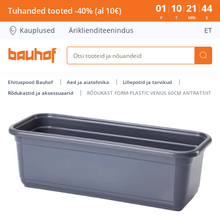
RÕDUKAST FORM-PLASTIC VENUS 60CM ANTRATSIIT - Bauhof
01
10
21
44
Tuhanded tooted -40% (al 10€)
P
T
MIN
S
Kauplused
Äriklienditeenindus
ET
Ehituspood Bauhof
Aed ja aiatehnika
Lillepotid ja tarvikud
Rõdukastid ja aksessuaarid
RÕDUKAST FORM-PLASTIC VENUS 60CM ANTRATSIIT