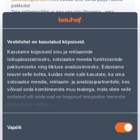
pakkuda!
Teie ostlemisrõõm ei pea aga siin lõppema - oma
uurimistööd saate jätkata, naastes
avalehele
või
kasutades meie võimsat otsingufunktsiooni, et leida
veelgi meelepärasemad valikuid. Head ostlemist!
Veebilehel on kasutatud küpsiseid.
• Plastikust rõdukast.
Kasutame küpsiseid sisu ja reklaamide
• Mõõtmed on 60 x 16 x 13 cm.
isikupärastamiseks, sotsiaalse meedia funktsioonide
• Antratsiit värvi.
pakkumiseks ning liikluse analüüsimiseks. Edastame
• 14-päevane tagastusõigus.
teavet selle kohta, kuidas meie saiti kasutate, ka oma
sotsiaalse meedia, reklaami- ja analüüsipartneritele, kes
võivad seda kombineerida muu teabega, mida olete neile
Tarne pole võimalik
esitanud või mida nad on kogunud teiepoolse teenuste
kasutamise käigus.
Nõusoleku
Sarnased tooted
Vajalik
valik
RÕDUKASTI
RÕDUKAS