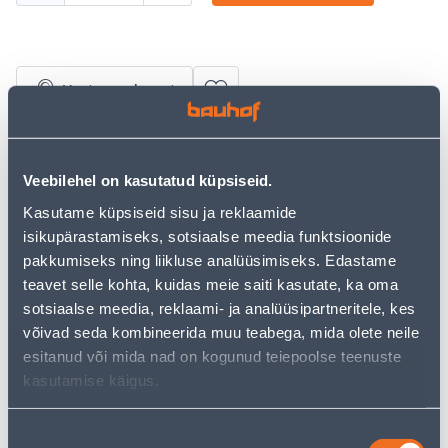
Vaata saadavust
• Kastmisväetis lilleamplitele.
• Eriti võimas väetisesegu õitsemise soodustamiseks –
Veebilehel on kasutatud küpsiseid.
rohkem õiealgeid, lopsakam õitsemine, säravad värvid
Kasutame küpsiseid sisu ja reklaamide
• Unikaalne toitainete suhe 1:3:2, mis erineb kõikidest
isikupärastamiseks, sotsiaalse meedia funktsioonide
teistest hobiaednikele jaoks mõeldud väetistest turul.
pakkumiseks ning liikluse analüüsimiseks. Edastame
• 14-päevane tagastusõigus.
teavet selle kohta, kuidas meie saiti kasutate, ka oma
sotsiaalse meedia, reklaami- ja analüüsipartneritele, kes
Eeldatav kojuvedu 3,69 € al. 2-5 tööpäeva
võivad seda kombineerida muu teabega, mida olete neile
esitanud või mida nad on kogunud teiepoolse teenuste
Tarne pakiautomaati al. 2,29 € al. 2-5 tööpäeva
kasutamise käigus.
Poest kätte, alates 07.08.2026
Nõusoleku