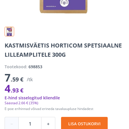
KASTMISVÄETIS HORTICOM SPETSIAALNE
LILLEAMPLITELE 300G
Tootekood:
698853
7
.59 €
/tk
4
.93 €
E-hind sisselogitud kliendile
Säästad
2
.
66 €
(35%)
E-poe erihinnad võivad erineda tavakaupluse hindadest
−
+
LISA OSTUKORVI