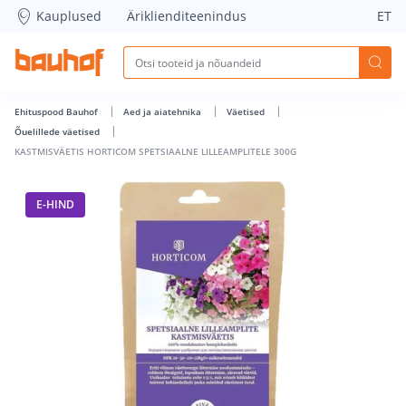
KASTMISVÄETIS HORTICOM SPETSIAALNE LILLEAMPLITELE 300
Kauplused
Äriklienditeenindus
ET
Ehituspood Bauhof
Aed ja aiatehnika
Väetised
Õuelillede väetised
KASTMISVÄETIS HORTICOM SPETSIAALNE LILLEAMPLITELE 300G
E-HIND