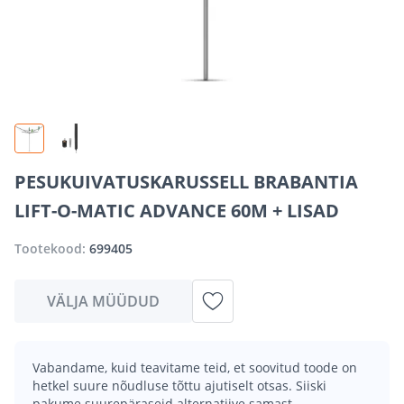
PESUKUIVATUSKARUSSELL BRABANTIA
LIFT-O-MATIC ADVANCE 60M + LISAD
Tootekood:
699405
VÄLJA MÜÜDUD
Vabandame, kuid teavitame teid, et soovitud toode on
hetkel suure nõudluse tõttu ajutiselt otsas. Siiski
pakume suurepäraseid alternatiive samast