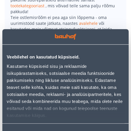
tootekategooriast
, mis võivad teile sama palju rõõmu
pakkuda!
Teie ostlemisrõõm ei pea aga siin lõppema - oma
uurimistööd saate jätkata, naastes
avalehele
või
kasutades meie võimsat otsingufunktsiooni, et leida
veelgi meelepärasemad valikuid. Head ostlemist!
• Pesukuivatuskarusell, millel on kuivatuspinda 60
Veebilehel on kasutatud küpsiseid.
meetrit.
Kasutame küpsiseid sisu ja reklaamide
• Võimalik vabalt ühe käega kõrgust muuta (vahemikus
isikupärastamiseks, sotsiaalse meedia funktsioonide
149-197 cm).
pakkumiseks ning liikluse analüüsimiseks. Edastame
• Vastupidavad UV-kindlad ja libisemise vastased
teavet selle kohta, kuidas meie saiti kasutate, ka oma
kuivatusnöörid ning haarade otsas aasad riidepuude
sotsiaalse meedia, reklaami- ja analüüsipartneritele, kes
jaoks.
võivad seda kombineerida muu teabega, mida olete neile
• Kandevõime on kuni 40 kg.
esitanud või mida nad on kogunud teiepoolse teenuste
• 14-päevane tagastusõigus.
kasutamise käigus.
Tarne pole võimalik