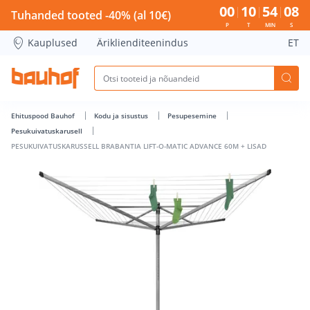
PESUKUIVATUSKARUSSELL BRABANTIA LIFT-O-MATIC ADVANCE
00
10
54
07
Tuhanded tooted -40% (al 10€)
P
T
MIN
S
Kauplused
Äriklienditeenindus
ET
Ehituspood Bauhof
Kodu ja sisustus
Pesupesemine
Pesukuivatuskarusell
PESUKUIVATUSKARUSSELL BRABANTIA LIFT-O-MATIC ADVANCE 60M + LISAD