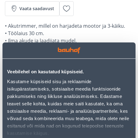
Vaata saadavust
• Akutrimmer, millel on harjadeta mootor ja 3-käiku.
• Töölaius 30 cm.
• Ilma akude ja laadijata mudel.
• 14-päevane tagastusõigus.
Järelmaksu kalkulaator
Veebilehel on kasutatud küpsiseid.
Sissemakse
Maksed
Kasutame küpsiseid sisu ja reklaamide
isikupärastamiseks, sotsiaalse meedia funktsioonide
pakkumiseks ning liikluse analüüsimiseks. Edastame
33
teavet selle kohta, kuidas meie saiti kasutate, ka oma
.17 €
Kuumakse
sotsiaalse meedia, reklaami- ja analüüsipartneritele, kes
võivad seda kombineerida muu teabega, mida olete neile
esitanud või mida nad on kogunud teiepoolse teenuste
Eeldatav kojuvedu 4,99 € al. 2-5 tööpäeva
kasutamise käigus.