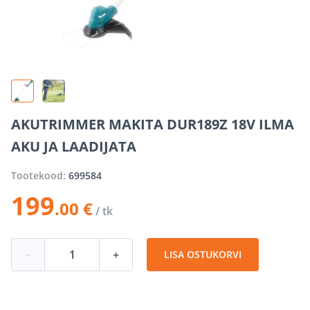
AKUTRIMMER MAKITA DUR189Z 18V ILMA
AKU JA LAADIJATA
Tootekood:
699584
199
.00 €
/ tk
−
+
LISA OSTUKORVI