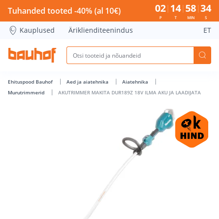
AKUTRIMMER MAKITA DUR189Z 18V ILMA AKU JA LAADIJATA -
02
14
58
33
Tuhanded tooted -40% (al 10€)
P
T
MIN
S
Kauplused
Äriklienditeenindus
ET
Ehituspood Bauhof
Aed ja aiatehnika
Aiatehnika
Murutrimmerid
AKUTRIMMER MAKITA DUR189Z 18V ILMA AKU JA LAADIJATA