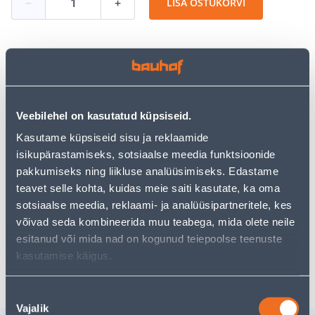
−
+
LISA OSTUKORVI
Vaata saadavust
Veebilehel on kasutatud küpsiseid.
• Seinalambil on integreeritud 9 W LED-valgusallikas.
• Valgusvoog on 1000 lm ja valguse temperatuur 3000
Kasutame küpsiseid sisu ja reklaamide
K.
isikupärastamiseks, sotsiaalse meedia funktsioonide
• Valgusti kaitseklass on IP20.
pakkumiseks ning liikluse analüüsimiseks. Edastame
• 14-päevane tagastusõigus.
teavet selle kohta, kuidas meie saiti kasutate, ka oma
sotsiaalse meedia, reklaami- ja analüüsipartneritele, kes
võivad seda kombineerida muu teabega, mida olete neile
Eeldatav kojuvedu 4,19 € al. 2-5 tööpäeva
esitanud või mida nad on kogunud teiepoolse teenuste
kasutamise käigus.
Tarne pakiautomaati al. 2,29 € al. 2-5 tööpäeva
Nõusoleku
Vajalik
valik