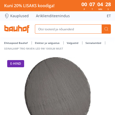
SEINALAMP TRIO RAVEN LED 9W 1000LM MUST - Bauhof has
00
07
04
28
Kuni 20% LISAKS koodiga!
P
T
MIN
S
Kauplused
Äriklienditeenindus
ET
Ehituspood Bauhof
Elekter ja valgustus
Valgustid
Seinalambid
SEINALAMP TRIO RAVEN LED 9W 1000LM MUST
E-HIND