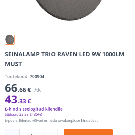
SEINALAMP TRIO RAVEN LED 9W 1000LM
MUST
Tootekood:
700904
66
.66 €
/tk
43
.33 €
E-hind sisselogitud kliendile
Säästad
23
.
33 €
(35%)
E-poe erihinnad võivad erineda tavakaupluse hindadest