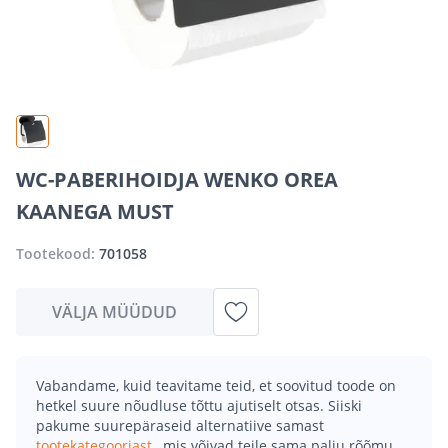
WC-PABERIHOIDJA WENKO OREA
KAANEGA MUST
Tootekood:
701058
VÄLJA MÜÜDUD
Vabandame, kuid teavitame teid, et soovitud toode on
hetkel suure nõudluse tõttu ajutiselt otsas. Siiski
pakume suurepäraseid alternatiive samast
tootekategooriast
, mis võivad teile sama palju rõõmu