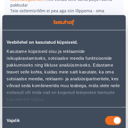
pakkuda!
Teie ostlemisrõõm ei pea aga siin lõppema - oma
uurimistööd saate jätkata, naastes
avalehele
või
kasutades meie võimsat otsingufunktsiooni, et leida
veelgi meelepärasemad valikuid. Head ostlemist!
Veebilehel on kasutatud küpsiseid.
• Tualettpaberihoidja on kiirelt ja lihtsalt paigaldatav,
Kasutame küpsiseid sisu ja reklaamide
ilma tööriistade ja puurimiseta.
isikupärastamiseks, sotsiaalse meedia funktsioonide
• Toote küljes on spetsiaalne liimipadi, mis kinnitub
pakkumiseks ning liikluse analüüsimiseks. Edastame
tugevalt kõikidele siledatele ja õrna struktuuriga
teavet selle kohta, kuidas meie saiti kasutate, ka oma
pindadele.
sotsiaalse meedia, reklaami- ja analüüsipartneritele, kes
• 14-päevane tagastusõigus.
võivad seda kombineerida muu teabega, mida olete neile
esitanud või mida nad on kogunud teiepoolse teenuste
Tarne pole võimalik
kasutamise käigus.
Nõusoleku
Vajalik
valik
Sarnased tooted