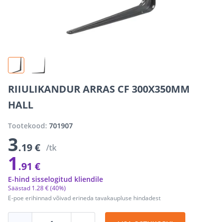
RIIULIKANDUR ARRAS CF 300X350MM
HALL
Tootekood:
701907
3
.19 €
/tk
1
.91 €
E-hind sisselogitud kliendile
Säästad
1
.
28 €
(40%)
E-poe erihinnad võivad erineda tavakaupluse hindadest