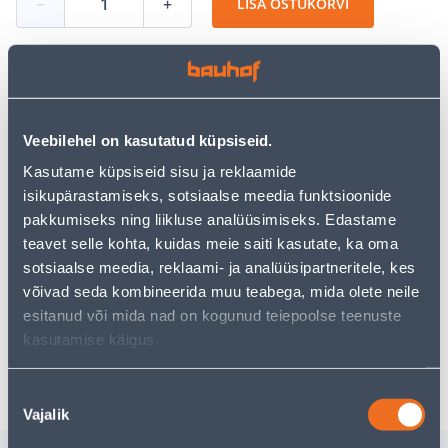
−
+
LISA OSTUKORVI
Vaata saadavust
Veebilehel on kasutatud küpsiseid.
• Riiulikandur on mõõtmetega 300 x 350 mm.
Kasutame küpsiseid sisu ja reklaamide
• Värv: hall
isikupärastamiseks, sotsiaalse meedia funktsioonide
• 14-päevane tagastusõigus.
pakkumiseks ning liikluse analüüsimiseks. Edastame
teavet selle kohta, kuidas meie saiti kasutate, ka oma
sotsiaalse meedia, reklaami- ja analüüsipartneritele, kes
Eeldatav kojuvedu 3,69 € al. 2-5 tööpäeva
võivad seda kombineerida muu teabega, mida olete neile
esitanud või mida nad on kogunud teiepoolse teenuste
Tarne pakiautomaati al. 2,29 € al. 2-5 tööpäeva
kasutamise käigus.
Poest kätte, alates 10.08.2026
Nõusoleku
Vajalik
valik