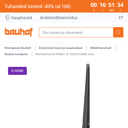
RIIULIKANDUR ARRAS CF 300X350MM HALL - Bauhof has loa
00
16
51
34
Tuhanded tooted -40% (al 10€)
P
T
MIN
S
Kauplused
Äriklienditeenindus
ET
Ehituspood Bauhof
Elektritööriistad ja rauakaubad
Mööblitarvikud
Riiulite kandurid
RIIULIKANDUR ARRAS CF 300X350MM HALL
E-HIND