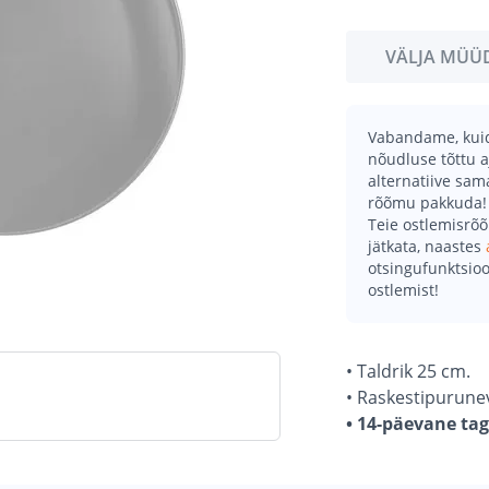
VÄLJA MÜÜ
Vabandame, kuid 
nõudluse tõttu a
alternatiive sa
rõõmu pakkuda!
Teie ostlemisrõ
jätkata, naastes
otsingufunktsioo
ostlemist!
• Taldrik 25 cm.
• Raskestipurunev
• 14-päevane ta