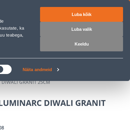
Luba kõik
ET
RU
EN
de
kasutate, ka
Luba valik
muu teabega,
 sisse
Ostunimekiri
Ostukorv
Keeldu
ÄRELMAKS
MEISTRIKLUBI
BLOGI
Näita andmeid
 DIWALI GRANIT 25CM
 LUMINARC DIWALI GRANIT
08