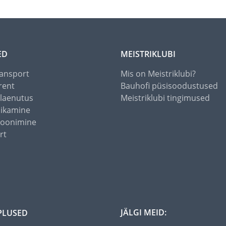
ED
MEISTRIKLUBI
ansport
Mis on Meistriklubi?
rent
Bauhofi püsisoodustused
alaenutus
Meistriklubi tingimused
õikamine
toonimine
rt
JÄLGI MEID:
PLUSED