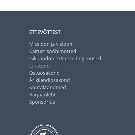
ETTEVÕTTEST
Missioon ja visioon
Käitumispõhimõtted
Isikuandmete kaitse tingimused
Juhtkond
Ostuosakond
Ärikliendiosakond
Kontaktandmed
Karjäärileht
Sponsorlus