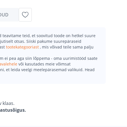
DUD
teavitame teid, et soovitud toode on hetkel suure
jutiselt otsas. Siiski pakume suurepäraseid
mast
tootekategooriast
, mis võivad teile sama palju
õm ei pea aga siin lõppema - oma uurimistööd saate
avalehele
või kasutades meie võimsat
ni, et leida veelgi meelepärasemad valikuid. Head
 klaas.
gastusõigus.