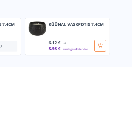
 7,4CM
KÜÜNAL VASKPOTIS 7,4CM
6
.12 €
/tk
D
3
.98 €
sisselogitud kliendile