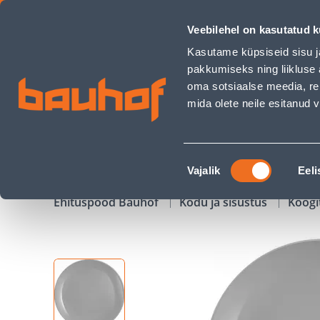
TALDRIK LUMINARC DIWALI GRANIT 25CM - Bauhof has load
Veebilehel on kasutatud k
Kauplused
Äriklienditeenindus
Klienditeeni
Kasutame küpsiseid sisu j
pakkumiseks ning liikluse 
oma sotsiaalse meedia, re
mida olete neile esitanud
TOOTED
KAMPAANIAD
Nõusoleku
Vajalik
Eeli
valik
Ehituspood Bauhof
Kodu ja sisustus
Köögi