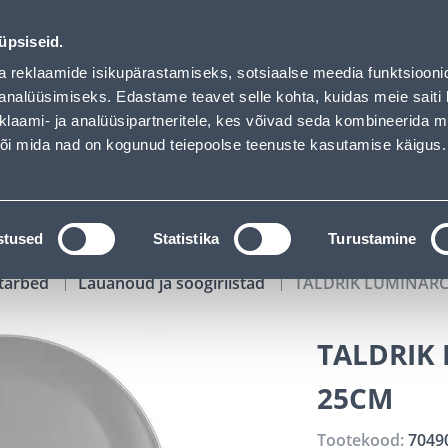
ed
00
16
58
16
Kuni 20% LISAKS koodiga!
P
T
MIN
S
üpsiseid.
ndus
Teenused
Karjäärileht
a reklaamide isikupärastamiseks, sotsiaalse meedia funktsiooni
analüüsimiseks. Edastame teavet selle kohta, kuidas meie saiti 
klaami- ja analüüsipartneritele, kes võivad seda kombineerida 
OTSI
Logi
 või mida nad on kogunud teiepoolse teenuste kasutamise käigus.
KATALOOGID
TÖÖRIISTALAENUTUS
J
stused
Statistika
Turustamine
tarbed
Lauanõud ja söögiriistad
TALDRIK LUMINARC
TALDRIK
25CM
Tootekood:
7049