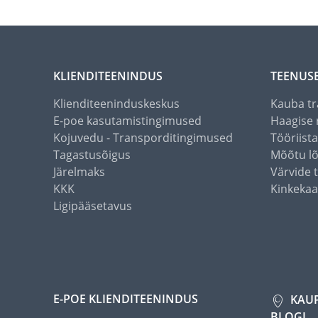
KLIENDITEENINDUS
TEENUS
Klienditeeninduskeskus
Kauba tr
E-poe kasutamistingimused
Haagise 
Kojuvedu - Transporditingimused
Tööriist
Tagastusõigus
Mõõtu l
Järelmaks
Värvide 
KKK
Kinkekaa
Ligipääsetavus
E-POE KLIENDITEENINDUS
KAU
BLOGI