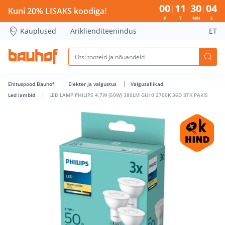
LED LAMP PHILIPS 4,7W (50W) 380LM GU10 2700K 36D 3TK P
00
11
30
03
Kuni 20% LISAKS koodiga!
P
T
MIN
S
Kauplused
Äriklienditeenindus
ET
Ehituspood Bauhof
Elekter ja valgustus
Valgusallikad
Led lambid
LED LAMP PHILIPS 4,7W (50W) 380LM GU10 2700K 36D 3TK PAKIS