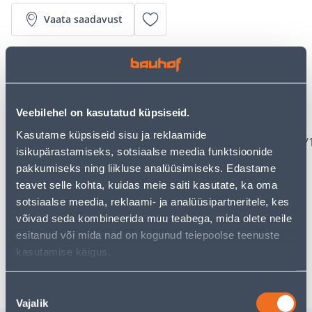
Vaata saadavust
• LED lamp võimsusega 4,7 W, mis on samaväärne 50
W hõõglambiga.
• Valgustemperatuur 2700 K ja valgusvoog 380 lm.
• Lambi eluiga ca 15000 tundi.
Veebilehel on kasutatud küpsiseid.
• Toote teabeleht siin:
Kasutame küpsiseid sisu ja reklaamide
https://eprel.ec.europa.eu/screen/product/lightsources
isikupärastamiseks, sotsiaalse meedia funktsioonide
• 14-päevane tagastusõigus.
pakkumiseks ning liikluse analüüsimiseks. Edastame
teavet selle kohta, kuidas meie saiti kasutate, ka oma
sotsiaalse meedia, reklaami- ja analüüsipartneritele, kes
Eeldatav kojuvedu 3,69 € al. 2-5 tööpäeva
võivad seda kombineerida muu teabega, mida olete neile
Tarne pakiautomaati al. 2,29 € al. 2-5 tööpäeva
esitanud või mida nad on kogunud teiepoolse teenuste
kasutamise käigus.
Poest kätte, alates 06.08.2026
Nõusoleku
Vajalik
valik