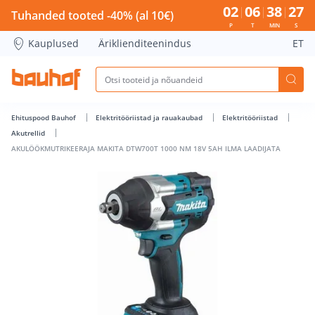
AKULÖÖKMUTRIKEERAJA MAKITA DTW700T 1000 NM 18V 5AH 
02
06
38
27
Tuhanded tooted -40% (al 10€)
P
T
MIN
S
Kauplused
Äriklienditeenindus
ET
Ehituspood Bauhof
Elektritööriistad ja rauakaubad
Elektritööriistad
Akutrellid
AKULÖÖKMUTRIKEERAJA MAKITA DTW700T 1000 NM 18V 5AH ILMA LAADIJATA