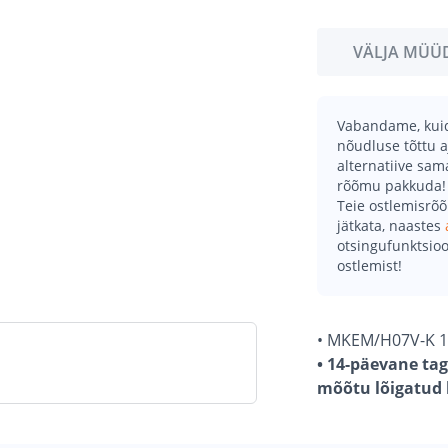
VÄLJA MÜÜ
Vabandame, kuid 
nõudluse tõttu a
alternatiive sa
rõõmu pakkuda!
Teie ostlemisrõ
jätkata, naastes
otsingufunktsioo
ostlemist!
• MKEM/H07V-K 10
• 14-päevane tag
mõõtu lõigatud k