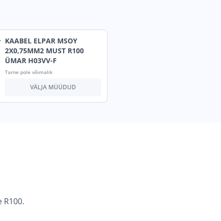
KAABEL ELPAR MSOY
2X0,75MM2 MUST R100
ÜMAR H03VV-F
Tarne pole võimalik
VÄLJA MÜÜDUD
e R100.