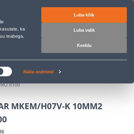
Luba kõik
ET
RU
EN
de
kasutate, ka
Luba valik
muu teabega,
 sisse
Ostunimekiri
Ostukorv
Keeldu
ÄRELMAKS
MEISTRIKLUBI
BLOGI
Näita andmeid
ORO R100
PAR MKEM/H07V-K 10MM2
00
36