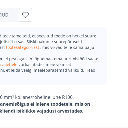
DUD
teavitame teid, et soovitud toode on hetkel suure
jutiselt otsas. Siiski pakume suurepäraseid
mast
tootekategooriast
, mis võivad teile sama palju
õm ei pea aga siin lõppema - oma uurimistööd saate
avalehele
või kasutades meie võimsat
ni, et leida veelgi meelepärasemad valikuid. Head
 mm² kollane/roheline juhe R100.
anemisõigus ei laiene toodetele, mis on
liendi isiklikke vajadusi arvestades.