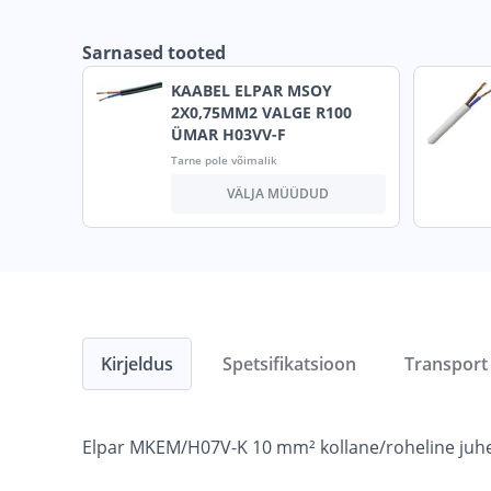
Sarnased tooted
KAABEL ELPAR MSOY
2X0,75MM2 VALGE R100
ÜMAR H03VV-F
Tarne pole võimalik
VÄLJA MÜÜDUD
Kirjeldus
Spetsifikatsioon
Transport
Elpar MKEM/H07V-K 10 mm² kollane/roheline juh