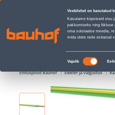
JUHE ELPAR MKEM/H07V-K 10MM2 KORO R100 - Bauhof has
Veebilehel on kasutatud k
Kauplused
Äriklienditeenindus
Klienditeeni
Kasutame küpsiseid sisu j
pakkumiseks ning liikluse 
oma sotsiaalse meedia, re
mida olete neile esitanud
TOOTED
KAMPAANIAD
Nõusoleku
Vajalik
Eeli
valik
Ehituspood Bauhof
Elekter ja valgustus
Ka