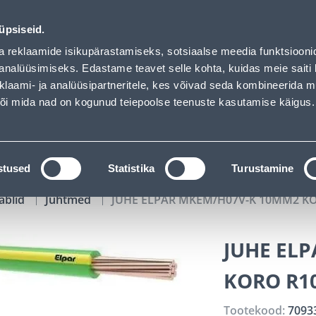
 loaded
00
23
10
13
Kuni 20% LISAKS koodiga!
P
T
MIN
S
üpsiseid.
ndus
Teenused
Karjäärileht
a reklaamide isikupärastamiseks, sotsiaalse meedia funktsiooni
analüüsimiseks. Edastame teavet selle kohta, kuidas meie saiti 
klaami- ja analüüsipartneritele, kes võivad seda kombineerida 
OTSI
Logi
 või mida nad on kogunud teiepoolse teenuste kasutamise käigus.
KATALOOGID
TÖÖRIISTALAENUTUS
J
stused
Statistika
Turustamine
ablid
Juhtmed
JUHE ELPAR MKEM/H07V-K 10MM2 K
JUHE EL
KORO R1
Tootekood:
7093