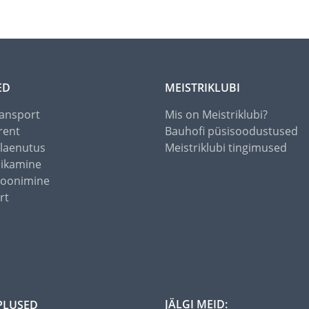
ED
MEISTRIKLUBI
ansport
Mis on Meistriklubi?
rent
Bauhofi püsisoodustused
alaenutus
Meistriklubi tingimused
õikamine
toonimine
rt
JÄLGI MEID:
PLUSED