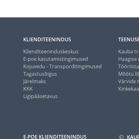
KLIENDITEENINDUS
TEENUS
Klienditeeninduskeskus
Kauba tr
E-poe kasutamistingimused
Haagise 
Kojuvedu - Transporditingimused
Tööriist
Tagastusõigus
Mõõtu l
Järelmaks
Värvide 
KKK
Kinkekaa
Ligipääsetavus
E-POE KLIENDITEENINDUS
KAU