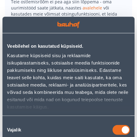
Teie ostlemisrõõm ei pea aga siin lõppema - oma
uurimistööd saate jätkata, naastes
avalehele
või
kasutades meie võimsat otsingufunktsiooni, et leida
veelgi meelepärasemad valikuid. Head ostlemist!
• Pesupulber värvilise ja tumeda pesu pesemiseks
pesumasinas või käsitsi.
Veebilehel on kasutatud küpsiseid.
• Eemaldab efektiivselt mustuse nii leige kui ka kuuma
Kasutame küpsiseid sisu ja reklaamide
veega pestes.
isikupärastamiseks, sotsiaalse meedia funktsioonide
• Sisaldab veepehmendajat, mis kaitseb pesumasinat
pakkumiseks ning liikluse analüüsimiseks. Edastame
katlakivi tekke eest.
teavet selle kohta, kuidas meie saiti kasutate, ka oma
• Pakendis 2 kg.
sotsiaalse meedia, reklaami- ja analüüsipartneritele, kes
• 14-päevane tagastusõigus.
võivad seda kombineerida muu teabega, mida olete neile
esitanud või mida nad on kogunud teiepoolse teenuste
kasutamise käigus.
Tarne pole võimalik
Nõusoleku
Vajalik
valik