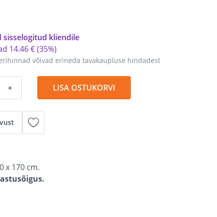
 sisselogitud kliendile
tad
14
.
46 €
(35%)
erihinnad võivad erineda tavakaupluse hindadest
+
LISA OSTUKORVI
vust
0 x 170 cm.
gastusõigus.