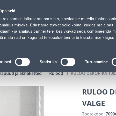
01
02
53
05
Tuhanded tooted -40% (al 10€)
P
T
MIN
S
üpsiseid.
ndus
Teenused
Karjäärileht
a reklaamide isikupärastamiseks, sotsiaalse meedia funktsiooni
analüüsimiseks. Edastame teavet selle kohta, kuidas meie saiti 
klaami- ja analüüsipartneritele, kes võivad seda kombineerida 
OTSI
Logi
 või mida nad on kogunud teiepoolse teenuste kasutamise käigus.
KATALOOGID
TÖÖRIISTALAENUTUS
J
stused
Statistika
Turustamine
napuud ja aknakatted
Rulood
RULOO DEKORIKA 100
RULOO D
VALGE
Tootekood:
7099