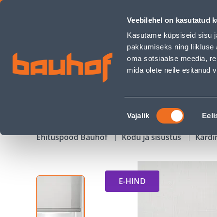
RULOO DEKORIKA 100X170CM VALGE - Bauhof has loaded
Veebilehel on kasutatud k
Kauplused
Äriklienditeenindus
Klienditeeni
Kasutame küpsiseid sisu j
pakkumiseks ning liikluse 
oma sotsiaalse meedia, re
mida olete neile esitanud
TOOTED
KAMPAANIAD
Nõusoleku
Vajalik
Eeli
valik
Ehituspood Bauhof
Kodu ja sisustus
Kardi
E-HIND