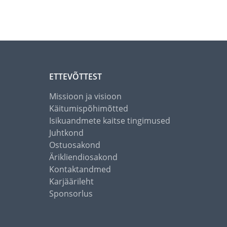
ETTEVÕTTEST
Missioon ja visioon
Käitumispõhimõtted
Isikuandmete kaitse tingimused
Juhtkond
Ostuosakond
Ärikliendiosakond
Kontaktandmed
Karjäärileht
Sponsorlus