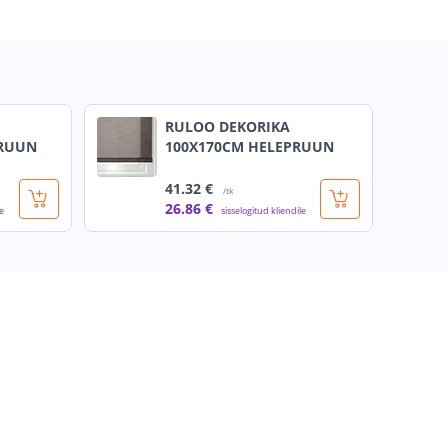
RULOO DEKORIKA
PRUUN
100X170CM HELEPRUUN
41
.32 €
/tk
26
.86 €
le
sisselogitud kliendile