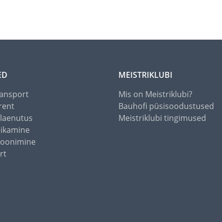
ED
MEISTRIKLUBI
ansport
Mis on Meistriklubi?
rent
Bauhofi püsisoodustused
alaenutus
Meistriklubi tingimused
õikamine
toonimine
rt