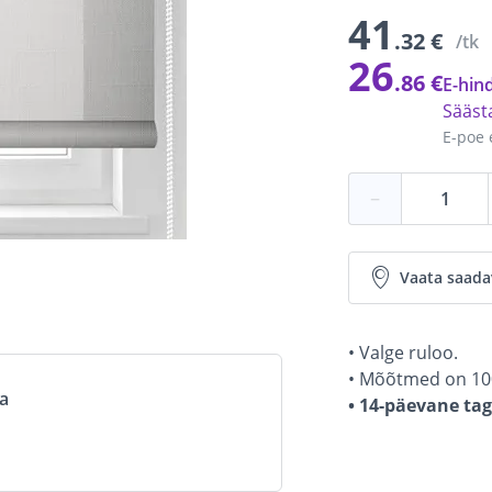
41
.32 €
/tk
26
.86 €
E-hind
Sääs
E-poe 
−
Vaata saada
• Valge ruloo.
• Mõõtmed on 10
va
• 14-päevane ta