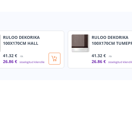
RULOO DEKORIKA
RULOO DEKORIKA
100X170CM HALL
100X170CM TUME
41
.32 €
41
.32 €
/tk
/tk
26
.86 €
26
.86 €
sisselogitud kliendile
sisselogitud kliendi