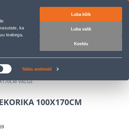
Luba kõik
ET
RU
EN
de
kasutate, ka
Luba valik
muu teabega,
 sisse
Ostunimekiri
Ostukorv
Keeldu
ÄRELMAKS
MEISTRIKLUBI
BLOGI
Näita andmeid
X170CM VALGE
EKORIKA 100X170CM
69