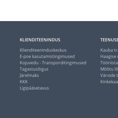
KLIENDITEENINDUS
TEENUS
Klienditeeninduskeskus
Kauba tr
E-poe kasutamistingimused
Haagise 
Kojuvedu - Transporditingimused
Tööriist
Tagastusõigus
Mõõtu l
Järelmaks
Värvide 
KKK
Kinkekaa
Ligipääsetavus