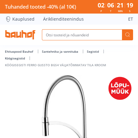
KÖÖGISEGISTI FERRO GUSSTO BGS4 VÄLJATÕMMATAV TILA K
02
06
21
19
Tuhanded tooted -40% (al 10€)
P
T
MIN
S
Kauplused
Äriklienditeenindus
ET
Ehituspood Bauhof
Santehnika ja vannituba
Segistid
Köögisegistid
KÖÖGISEGISTI FERRO GUSSTO BGS4 VÄLJATÕMMATAV TILA KROOM