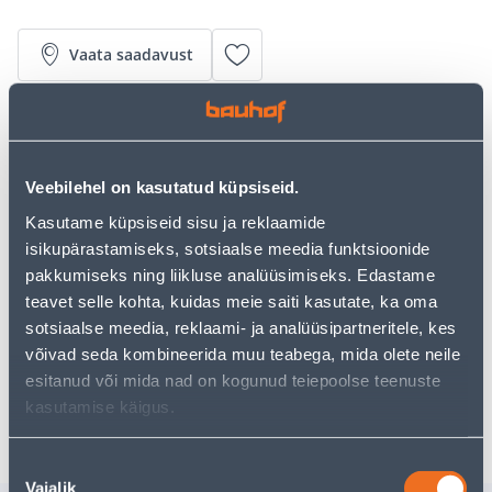
Vaata saadavust
• Pöörlev jookstoru ja väljatõmmatav otsik.
• Jooksutorul on lüliti, millega saab valida 2
veejooksurežiimi vahel.
Veebilehel on kasutatud küpsiseid.
• Segisti alumine osa kroomitud kõrgläikega,
vastupidav kahjustustele, roostele ja kriimustustele.
Kasutame küpsiseid sisu ja reklaamide
• 14-päevane tagastusõigus.
isikupärastamiseks, sotsiaalse meedia funktsioonide
pakkumiseks ning liikluse analüüsimiseks. Edastame
teavet selle kohta, kuidas meie saiti kasutate, ka oma
Eeldatav kojuvedu 4,19 € al. 2-5 tööpäeva
sotsiaalse meedia, reklaami- ja analüüsipartneritele, kes
võivad seda kombineerida muu teabega, mida olete neile
Tarne pakiautomaati al. 2,29 € al. 2-5 tööpäeva
esitanud või mida nad on kogunud teiepoolse teenuste
Poest kätte, alates 08.08.2026
kasutamise käigus.
Nõusoleku
Vajalik