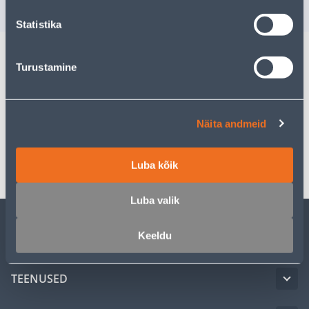
sisselogitud kl
Statistika
Turustamine
Kirjeldus
Spetsifikatsioon
Näita andmeid
Transport
Luba kõik
Luba valik
Keeldu
KLIENDITEENINDUS
TEENUSED