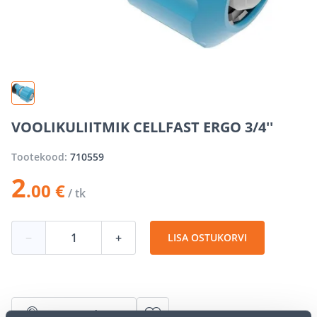
VOOLIKULIITMIK CELLFAST ERGO 3/4''
Tootekood:
710559
2
.00 €
/ tk
−
+
LISA OSTUKORVI
Vaata saadavust