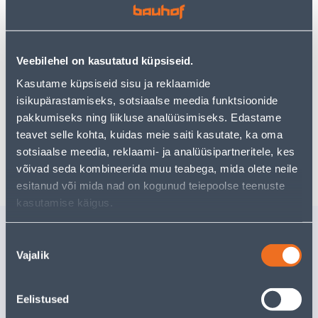
• Voolikuliitmik 3/4".
• 14-päevane tagastusõigus.
Veebilehel on kasutatud küpsiseid.
Kasutame küpsiseid sisu ja reklaamide
Eeldatav kojuvedu 3,69 € al. 2-5 tööpäeva
isikupärastamiseks, sotsiaalse meedia funktsioonide
pakkumiseks ning liikluse analüüsimiseks. Edastame
Tarne pakiautomaati al. 2,29 € al. 2-5 tööpäeva
teavet selle kohta, kuidas meie saiti kasutate, ka oma
sotsiaalse meedia, reklaami- ja analüüsipartneritele, kes
Poest kätte, alates 08.08.2026
võivad seda kombineerida muu teabega, mida olete neile
esitanud või mida nad on kogunud teiepoolse teenuste
kasutamise käigus.
Sarnased tooted
Nõusoleku
VOOLIKULIITMIK
KIIRLIIT
Vajalik
valik
KRAANIGA CELLFAST
IDEAL 3/4
IDEAL 3/4''
Tarne pole võimalik
Eelistused
2
.66 €
/tk
1
.60 €
VÄLJA MÜÜDUD