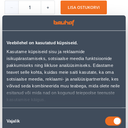
−
+
LISA OSTUKORVI
Vaata saadavust
Veebilehel on kasutatud küpsiseid.
Kasutame küpsiseid sisu ja reklaamide
• Saekett Premium Cut 45DL 3/8" 0,050" 1,3 mm.
isikupärastamiseks, sotsiaalse meedia funktsioonide
• 14-päevane tagastusõigus.
pakkumiseks ning liikluse analüüsimiseks. Edastame
teavet selle kohta, kuidas meie saiti kasutate, ka oma
sotsiaalse meedia, reklaami- ja analüüsipartneritele, kes
Eeldatav kojuvedu 3,69 € al. 2-5 tööpäeva
võivad seda kombineerida muu teabega, mida olete neile
Tarne pakiautomaati al. 2,29 € al. 2-5 tööpäeva
esitanud või mida nad on kogunud teiepoolse teenuste
kasutamise käigus.
Poest kätte, alates 06.08.2026
Nõusoleku
Vajalik
valik