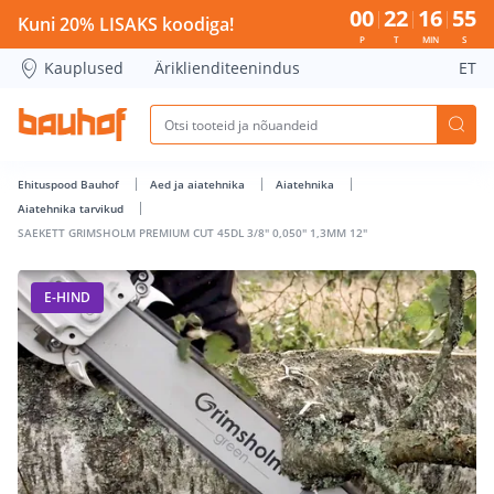
SAEKETT GRIMSHOLM PREMIUM CUT 45DL 3/8&quot; 0,050&q
00
22
16
55
Kuni 20% LISAKS koodiga!
P
T
MIN
S
Kauplused
Äriklienditeenindus
ET
Ehituspood Bauhof
Aed ja aiatehnika
Aiatehnika
Aiatehnika tarvikud
SAEKETT GRIMSHOLM PREMIUM CUT 45DL 3/8" 0,050" 1,3MM 12"
E-HIND