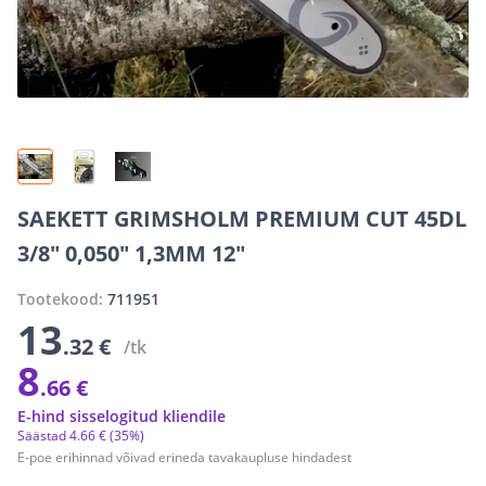
SAEKETT GRIMSHOLM PREMIUM CUT 45DL
3/8" 0,050" 1,3MM 12"
Tootekood:
711951
13
.32 €
/tk
8
.66 €
E-hind sisselogitud kliendile
Säästad
4
.
66 €
(35%)
E-poe erihinnad võivad erineda tavakaupluse hindadest