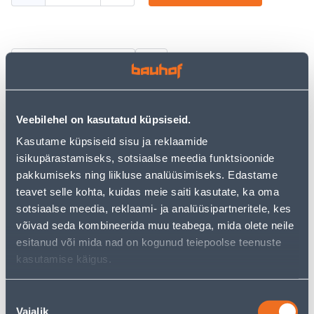
Vaata saadavust
• WC-paberi varurullide hoidja.
Veebilehel on kasutatud küpsiseid.
• Harjatud teras.
• Kinnitamine kruvidega (kuuluvad komplekti) või
Kasutame küpsiseid sisu ja reklaamide
liimiga.
isikupärastamiseks, sotsiaalse meedia funktsioonide
• 14-päevane tagastusõigus.
pakkumiseks ning liikluse analüüsimiseks. Edastame
teavet selle kohta, kuidas meie saiti kasutate, ka oma
sotsiaalse meedia, reklaami- ja analüüsipartneritele, kes
Eeldatav kojuvedu 3,69 € al. 2-5 tööpäeva
võivad seda kombineerida muu teabega, mida olete neile
esitanud või mida nad on kogunud teiepoolse teenuste
Tarne pakiautomaati al. 2,29 € al. 2-5 tööpäeva
kasutamise käigus.
Poest kätte, alates 09.08.2026
Nõusoleku
Vajalik
valik