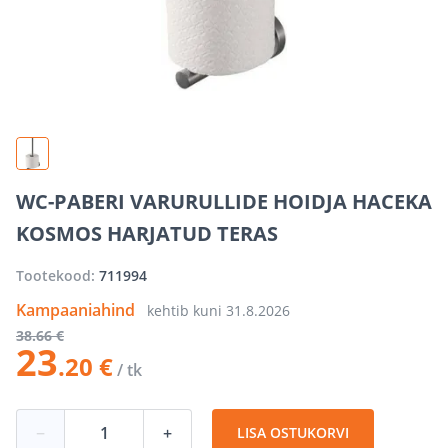
WC-PABERI VARURULLIDE HOIDJA HACEKA
KOSMOS HARJATUD TERAS
Tootekood:
711994
Kampaaniahind
kehtib kuni
31.8.2026
38
.66 €
23
.20 €
/ tk
−
+
LISA OSTUKORVI