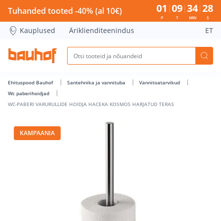
WC-PABERI VARURULLIDE HOIDJA HACEKA KOSMOS HARJATUD
01
09
34
27
Tuhanded tooted -40% (al 10€)
P
T
MIN
S
Kauplused
Äriklienditeenindus
ET
Ehituspood Bauhof
Santehnika ja vannituba
Vannitoatarvikud
Wc paberihoidjad
WC-PABERI VARURULLIDE HOIDJA HACEKA KOSMOS HARJATUD TERAS
KAMPAANIA