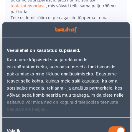
tootekategooriast
, mis võivad teile sama palju rõõmu
pakkuda!
Teie ostlemisrõõm ei pea aga siin lõppema - oma
uurimistööd saate jätkata, naastes
avalehele
või
kasutades meie võimsat otsingufunktsiooni, et leida
veelgi meelepärasemad valikuid. Head ostlemist!
Veebilehel on kasutatud küpsiseid.
• Laetav töölamp.
Kasutame küpsiseid sisu ja reklaamide
• Kokkuvolditav, kummeeritud korpusega, pööratava ja
isikupärastamiseks, sotsiaalse meedia funktsioonide
keeratava valgusvihuga.
pakkumiseks ning liikluse analüüsimiseks. Edastame
• 12 super-eredat LED lampi ja lisalülituse võimalus
teavet selle kohta, kuidas meie saiti kasutate, ka oma
eraldi otsal asuvale 1 SMD LED’ile.
sotsiaalse meedia, reklaami- ja analüüsipartneritele, kes
• Põhivalguse dimmerdamine 0 - 100%.
võivad seda kombineerida muu teabega, mida olete neile
• 14-päevane tagastusõigus.
esitanud või mida nad on kogunud teiepoolse teenuste
kasutamise käigus.
Tarne pole võimalik
Nõusoleku
Vajalik