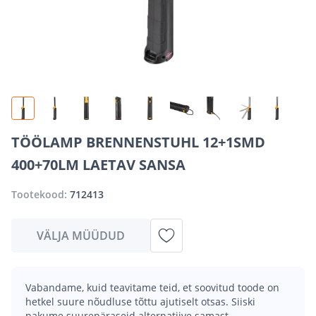
TÖÖLAMP BRENNENSTUHL 12+1SMD
400+70LM LAETAV SANSA
Tootekood:
712413
VÄLJA MÜÜDUD
Vabandame, kuid teavitame teid, et soovitud toode on
hetkel suure nõudluse tõttu ajutiselt otsas. Siiski
pakume suurepäraseid alternatiive samast