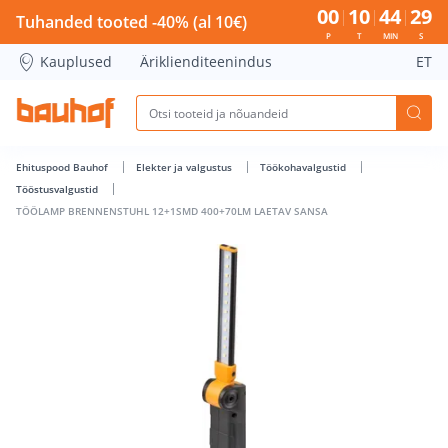
TÖÖLAMP BRENNENSTUHL 12+1SMD 400+70LM LAETAV SANSA
00
10
44
29
Tuhanded tooted -40% (al 10€)
P
T
MIN
S
Kauplused
Äriklienditeenindus
ET
Ehituspood Bauhof
Elekter ja valgustus
Töökohavalgustid
Tööstusvalgustid
TÖÖLAMP BRENNENSTUHL 12+1SMD 400+70LM LAETAV SANSA