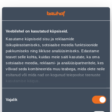
Vaata saadavust
Veebilehel on kasutatud küpsiseid.
• Tuharest.
Kasutame küpsiseid sisu ja reklaamide
• Mõõtmed on 135 x 290 mm.
isikupärastamiseks, sotsiaalse meedia funktsioonide
• 14-päevane tagastusõigus.
pakkumiseks ning liikluse analüüsimiseks. Edastame
teavet selle kohta, kuidas meie saiti kasutate, ka oma
Eeldatav kojuvedu 4,19 € al. 2-5 tööpäeva
sotsiaalse meedia, reklaami- ja analüüsipartneritele, kes
võivad seda kombineerida muu teabega, mida olete neile
Tarne pakiautomaati al. 2,29 € al. 2-5 tööpäeva
esitanud või mida nad on kogunud teiepoolse teenuste
kasutamise käigus.
Poest kätte, alates 08.08.2026
Nõusoleku
Vajalik
valik
Sarnased tooted