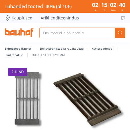
TUHAREST 135X290MM - Bauhof has loaded
02
15
02
39
Tuhanded tooted -40% (al 10€)
P
T
MIN
S
Kauplused
Äriklienditeenindus
ET
Ehituspood Bauhof
Elektritööriistad ja rauakaubad
Kütteseadmed
Pliiditarvikud
TUHAREST 135X290MM
E-HIND