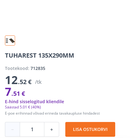
TUHAREST 135X290MM
Tootekood:
712835
12
.52 €
/tk
7
.51 €
E-hind sisselogitud kliendile
Säästad
5
.
01 €
(40%)
E-poe erihinnad võivad erineda tavakaupluse hindadest
−
+
LISA OSTUKORVI