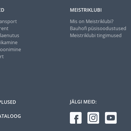
ED
MEISTRIKLUBI
ansport
Mis on Meistriklubi?
rent
Bauhofi püsisoodustused
alaenutus
Meistriklubi tingimused
õikamine
toonimine
rt
JÄLGI MEID:
PLUSED
ATALOOG