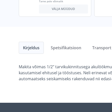
Tarne pole võimalik
VÄLJA MÜÜDUD
Kirjeldus
Spetsifikatsioon
Transport
Makita võimas 1/2" tarvikukinnitusega akulöökm
kasutamisel ehitusel ja tööstuses. Neli erinevat 
automaatseks seiskamiseks rakenduvad nii edasi- k