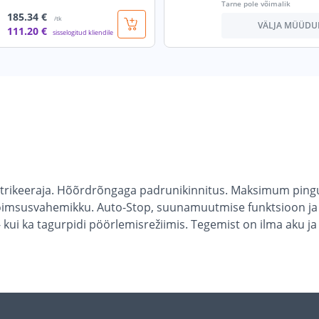
Tarne pole võimalik
185
.34 €
/tk
VÄLJA MÜÜDU
111
.20 €
sisselogitud kliendile
utrikeeraja. Hõõrdrõngaga padrunikinnitus. Maksimum ping
võimsusvahemikku. Auto-Stop, suunamuutmise funktsioon ja tä
ui ka tagurpidi pöörlemisrežiimis. Tegemist on ilma aku ja 