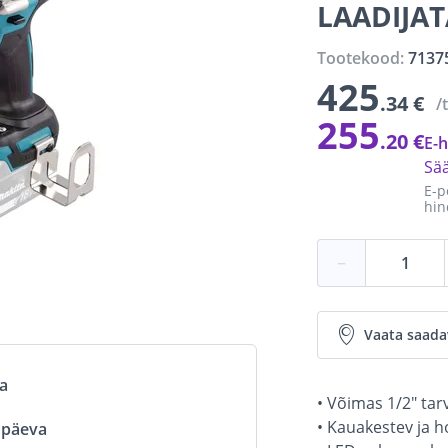
LAADIJAT
Tootekood:
7137
425
.34 €
/
255
.20 €
E-h
Sä
E-p
hin
−
Vaata saada
va
• Võimas 1/2" tar
• Kauakestev ja 
ööpäeva