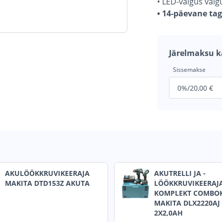
• LED-valgus val
• 14-päevane ta
Järelmaksu k
Sissemakse
AKULÖÖKKRUVIKEERAJA
AKUTRELLI JA -
MAKITA DTD153Z AKUTA
LÖÖKKRUVIKEERAJ
KOMPLEKT COMBOK
MAKITA DLX2220AJ
2X2,0AH