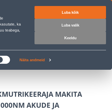
Luba kõik
ET
RU
EN
de
kasutate, ka
Luba valik
muu teabega,
 sisse
Ostunimekiri
Ostukorv
Keeldu
ÄRELMAKS
MEISTRIKLUBI
BLOGI
Näita andmeid
MUTRIKEERAJA MAKITA
1000NM AKUDE JA