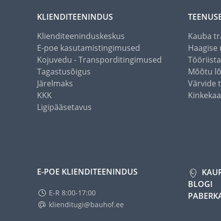
KLIENDITEENINDUS
TEENUS
Klienditeeninduskeskus
Kauba tr
E-poe kasutamistingimused
Haagise 
Kojuvedu - Transporditingimused
Tööriist
Tagastusõigus
Mõõtu l
Järelmaks
Värvide 
KKK
Kinkekaa
Ligipääsetavus
E-POE KLIENDITEENINDUS
KAU
BLOGI
E-R 8:00-17:00
PABERK
klienditugi@bauhof.ee