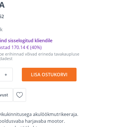
A
52
tk
ind sisselogitud kliendile
ästad
170
.
14 €
(40%)
oe erihinnad võivad erineda tavakaupluse
dadest
+
LISA OSTUKORVI
vust
vikukinnitusega akulöökmutrikeeraja.
hooldusvaba harjavaba mootor.