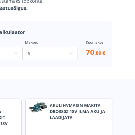
gustamaks töökohta.
gastusõigus.
alkulaator
Maksed
Kuumakse
70
.89 €
AKULIHVMASIN MAKITA
A
DBO380Z 18V ILMA AKU JA
IT
LAADIJATA
 18V