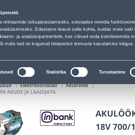
AADIJATA - Bauhof has loaded
02
11
04
46
Tuhanded tooted -40% (al 10€)
P
T
MIN
S
üpsiseid.
ndus
Teenused
Karjäärileht
a reklaamide isikupärastamiseks, sotsiaalse meedia funktsiooni
analüüsimiseks. Edastame teavet selle kohta, kuidas meie saiti 
klaami- ja analüüsipartneritele, kes võivad seda kombineerida 
OTSI
Logi
 või mida nad on kogunud teiepoolse teenuste kasutamise käigus.
KATALOOGID
TÖÖRIISTALAENUTUS
J
stused
Statistika
Turustamine
kaubad
Elektritööriistad
Akutrellid
M AKUDE JA LAADIJATA
AKULÖÖK
18V 700/