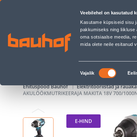
AKULÖÖKMUTRIKEERAJA MAKITA 18V 700/1000NM AKUDE JA L
Veebilehel on kasutatud k
Kauplused
Äriklienditeenindus
Klienditeeni
Kasutame küpsiseid sisu j
pakkumiseks ning liikluse 
oma sotsiaalse meedia, re
mida olete neile esitanud
TOOTED
KAMPAANIAD
Nõusoleku
Vajalik
Eeli
valik
Ehituspood Bauhof
Elektritööriistad ja raua
AKULÖÖKMUTRIKEERAJA MAKITA 18V 700/1000N
E-HIND