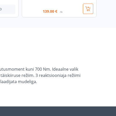
D
139
.00 €
/tk
utusmoment kuni 700 Nm. Ideaalne valik
iskiiruse režiim. 3 reaktsiooniaja režiimi
laadijata mudeliga.