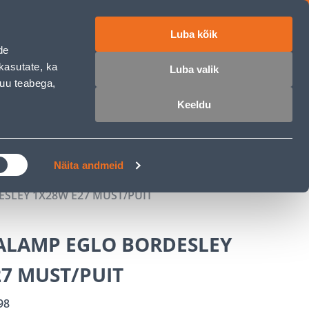
Luba kõik
ET
RU
EN
de
kasutate, ka
Luba valik
muu teabega,
 sisse
Ostunimekiri
Ostukorv
Keeldu
ÄRELMAKS
MEISTRIKLUBI
BLOGI
Näita andmeid
LEY 1X28W E27 MUST/PUIT
LAMP EGLO BORDESLEY
7 MUST/PUIT
98