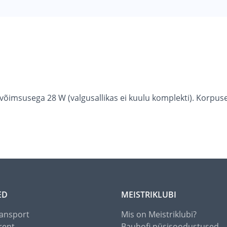
võimsusega 28 W (valgusallikas ei kuulu komplekti). Korpus
ED
MEISTRIKLUBI
ansport
Mis on Meistriklubi?
rent
Bauhofi püsisoodustused