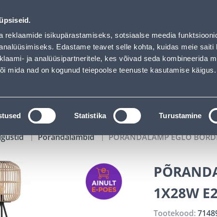
auhof has loaded
02
11
11
19
Tuhanded tooted -40% (al 10€)
P
T
MIN
S
üpsiseid.
ndus
Teenused
Karjäärileht
a reklaamide isikupärastamiseks, sotsiaalse meedia funktsiooni
analüüsimiseks. Edastame teavet selle kohta, kuidas meie saiti 
klaami- ja analüüsipartneritele, kes võivad seda kombineerida 
OTSI
Logi
 või mida nad on kogunud teiepoolse teenuste kasutamise käigus.
KATALOOGID
TÖÖRIISTALAENUTUS
J
stused
Statistika
Turustamine
lgustid
Põrandalambid
PÕRANDALAMP EGLO BORDES
PÕRANDA
1X28W E2
Tootekood:
7148