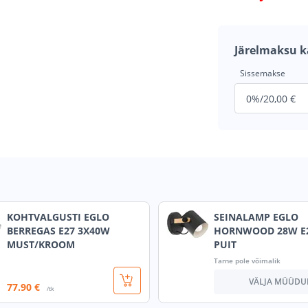
Järelmaksu k
Sissemakse
KOHTVALGUSTI EGLO
SEINALAMP EGLO
BERREGAS E27 3X40W
HORNWOOD 28W E
MUST/KROOM
PUIT
Tarne pole võimalik
VÄLJA MÜÜDU
77
.90 €
/tk