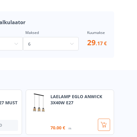
alkulaator
Maksed
Kuumakse
29
.17 €
LAELAMP EGLO ANWICK
27 MUST
3X40W E27
D
70
.00 €
/tk