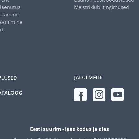
alaenutus
Meistriklubi tingimused
õikamine
toonimine
rt
JÄLGI MEID:
PLUSED
ATALOOG
Eesti suurim - igas kodus ja aias