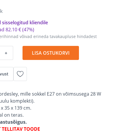
tk
 sisselogitud kliendile
tad
82
.
10 €
(47%)
erihinnad võivad erineda tavakaupluse hindadest
+
LISA OSTUKORVI
vust
rdesley, mille sokkel E27 on võimsusega 28 W
kuulu komplekti).
x 35 x 139 cm.
l on teras.
gastusõigus.
T TELLITAV TOODE