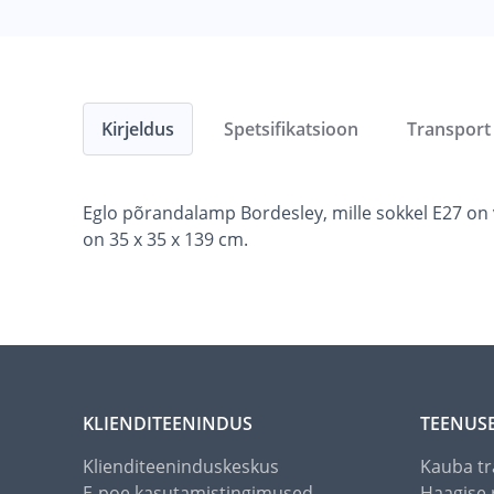
Kirjeldus
Spetsifikatsioon
Transport
Eglo põrandalamp Bordesley, mille sokkel E27 on 
on 35 x 35 x 139 cm.
KLIENDITEENINDUS
TEENUS
Klienditeeninduskeskus
Kauba tr
E-poe kasutamistingimused
Haagise 