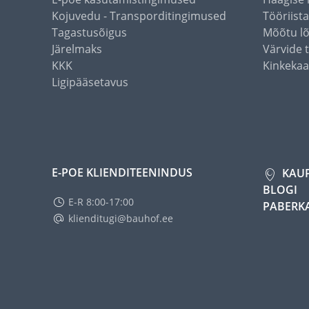
Kojuvedu - Transporditingimused
Tööriist
Tagastusõigus
Mõõtu l
Järelmaks
Värvide 
KKK
Kinkekaa
Ligipääsetavus
E-POE KLIENDITEENINDUS
KAU
BLOGI
E-R 8:00-17:00
PABERK
klienditugi@bauhof.ee