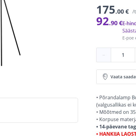
175
.00 €
/
92
.90 €
E-hind
Sääs
E-poe 
−
Vaata saada
• Põrandalamp Bo
(valgusallikas ei 
• Mõõtmed on 35 
• Korpuse materja
• 14-päevane ta
• HANKIJA LAOS