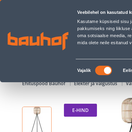
PÕRANDALAMP EGLO BORDESLEY 1X28W E27 MUST/PUIT - B
Veebilehel on kasutatud k
Kauplused
Äriklienditeenindus
Klienditeeni
Kasutame küpsiseid sisu j
pakkumiseks ning liikluse 
oma sotsiaalse meedia, re
mida olete neile esitanud
TOOTED
KAMPAANIAD
Nõusoleku
Vajalik
Eeli
valik
Ehituspood Bauhof
Elekter ja valgustus
Va
E-HIND