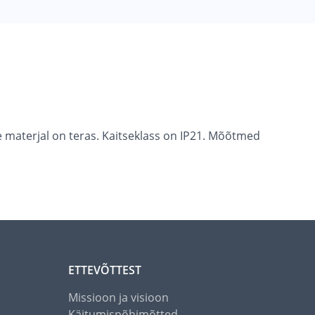
e materjal on teras. Kaitseklass on IP21. Mõõtmed
ETTEVÕTTEST
Missioon ja visioon
Käitumispõhimõtted