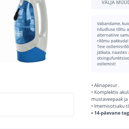
VÄLJA MÜÜ
Vabandame, kuid 
nõudluse tõttu a
alternatiive sa
rõõmu pakkuda!
Teie ostlemisrõ
jätkata, naastes
otsingufunktsioo
ostlemist!
• Aknapesur.
• Komplektis akul
mustaveepaak ja 
• Imemisotsaku t
• 14-päevane ta