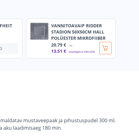
FHEIT
VANNITOAVAIP RIDDER
STADION 50X50CM HALL
POLÜESTER MIKROFIIBER
20
.79 €
/tk
D
13
.51 €
sisselogitud kliendile
emaldatav mustaveepaak ja pihustuspudel 300 ml.
a aku laadimisaeg 180 min.