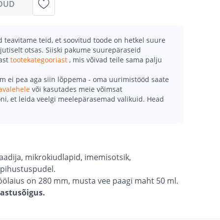
DUD
teavitame teid, et soovitud toode on hetkel suure
jutiselt otsas. Siiski pakume suurepäraseid
mast
tootekategooriast
, mis võivad teile sama palju
õm ei pea aga siin lõppema - oma uurimistööd saate
avalehele
või kasutades meie võimsat
ni, et leida veelgi meelepärasemad valikuid. Head
aadija, mikrokiudlapid, imemisotsik,
pihustuspudel.
öölaius on 280 mm, musta vee paagi maht 50 ml.
gastusõigus.