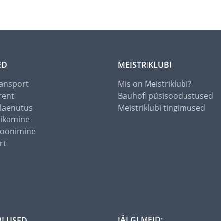
ED
MEISTRIKLUBI
ansport
Mis on Meistriklubi?
rent
Bauhofi püsisoodustused
alaenutus
Meistriklubi tingimused
õikamine
toonimine
rt
JÄLGI MEID:
PLUSED