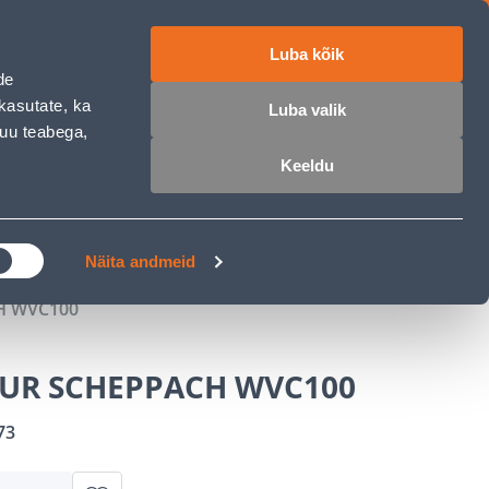
Luba kõik
ET
RU
EN
de
kasutate, ka
Luba valik
muu teabega,
 sisse
Ostunimekiri
Ostukorv
Keeldu
ÄRELMAKS
MEISTRIKLUBI
BLOGI
Näita andmeid
H WVC100
UR SCHEPPACH WVC100
73