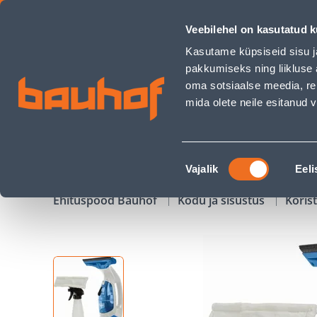
AKNAPESUR SCHEPPACH WVC100 - Bauhof has loaded
Veebilehel on kasutatud k
Kauplused
Äriklienditeenindus
Klienditeeni
Kasutame küpsiseid sisu j
pakkumiseks ning liikluse 
oma sotsiaalse meedia, re
mida olete neile esitanud
TOOTED
KAMPAANIAD
Nõusoleku
Vajalik
Eeli
valik
Ehituspood Bauhof
Kodu ja sisustus
Koris