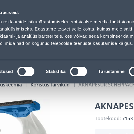
00
17
03
09
MURUNIIDUK koodiga HITT01 199,99 €
P
T
MIN
S
üpsiseid.
ndus
Teenused
Karjäärileht
a reklaamide isikupärastamiseks, sotsiaalse meedia funktsiooni
analüüsimiseks. Edastame teavet selle kohta, kuidas meie saiti 
klaami- ja analüüsipartneritele, kes võivad seda kombineerida 
OTSI
Logi
 või mida nad on kogunud teiepoolse teenuste kasutamise käigus.
KATALOOGID
TÖÖRIISTALAENUTUS
J
stused
Statistika
Turustamine
tuskeemia
Koristus tarvikud
AKNAPESUR SCHEPPAC
AKNAPES
Tootekood:
7153