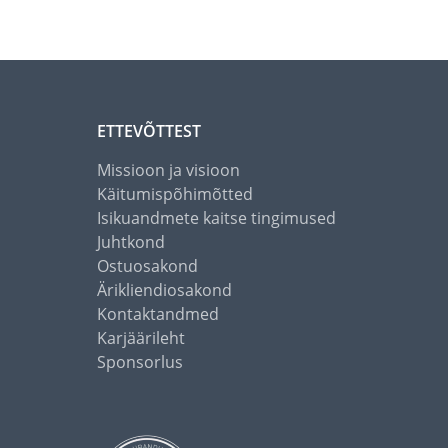
ETTEVÕTTEST
Missioon ja visioon
Käitumispõhimõtted
Isikuandmete kaitse tingimused
Juhtkond
Ostuosakond
Ärikliendiosakond
Kontaktandmed
Karjäärileht
Sponsorlus