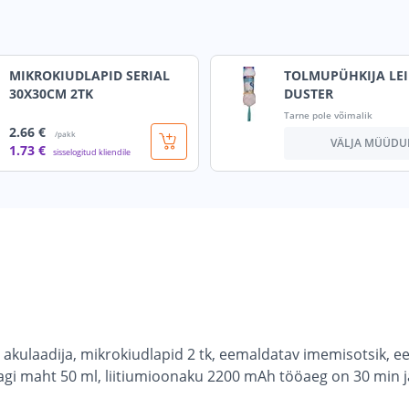
MIKROKIUDLAPID SERIAL
TOLMUPÜHKIJA LEI
30X30CM 2TK
DUSTER
Tarne pole võimalik
2
.66 €
/pakk
VÄLJA MÜÜDU
1
.73 €
sisselogitud kliendile
kulaadija, mikrokiudlapid 2 tk, eemaldatav imemisotsik, e
i maht 50 ml, liitiumioonaku 2200 mAh tööaeg on 30 min j