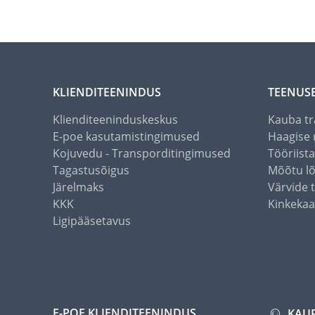
KLIENDITEENINDUS
TEENUS
Klienditeeninduskeskus
Kauba tr
E-poe kasutamistingimused
Haagise 
Kojuvedu - Transporditingimused
Tööriist
Tagastusõigus
Mõõtu l
Järelmaks
Värvide 
KKK
Kinkekaa
Ligipääsetavus
E-POE KLIENDITEENINDUS
KAU