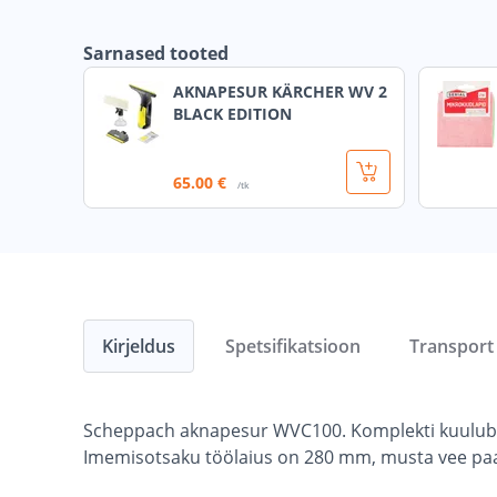
Sarnased tooted
AKNAPESUR KÄRCHER WV 2
BLACK EDITION
65
.00 €
/tk
Kirjeldus
Spetsifikatsioon
Transport
Scheppach aknapesur WVC100. Komplekti kuulub a
Imemisotsaku töölaius on 280 mm, musta vee paag