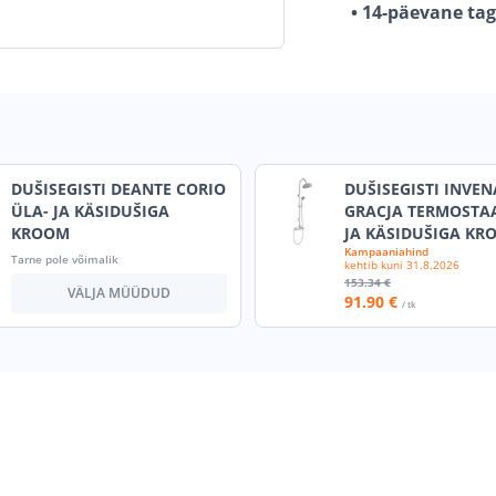
• 14-päevane ta
DUŠISEGISTI DEANTE CORIO
DUŠISEGISTI INVEN
ÜLA- JA KÄSIDUŠIGA
GRACJA TERMOSTAA
KROOM
JA KÄSIDUŠIGA KR
Kampaaniahind
Tarne pole võimalik
kehtib kuni
31.8.2026
153
.34 €
VÄLJA MÜÜDUD
91
.90 €
/ tk