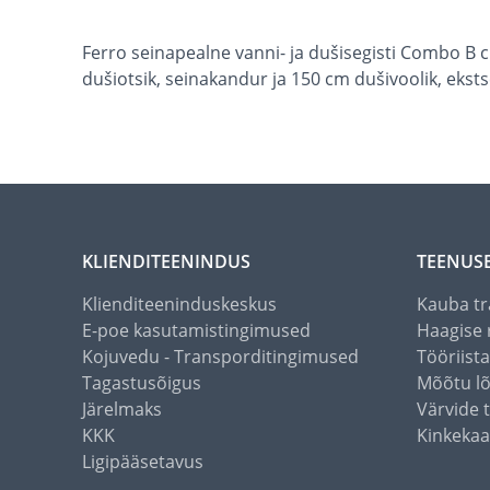
Ferro seinapealne vanni- ja dušisegisti Combo B
dušiotsik, seinakandur ja 150 cm dušivoolik, ekstse
KLIENDITEENINDUS
TEENUS
Klienditeeninduskeskus
Kauba tr
E-poe kasutamistingimused
Haagise 
Kojuvedu - Transporditingimused
Tööriist
Tagastusõigus
Mõõtu l
Järelmaks
Värvide 
KKK
Kinkekaa
Ligipääsetavus