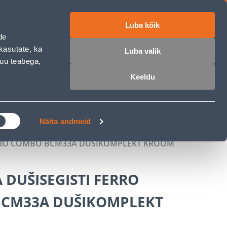
Luba kõik
ET
RU
EN
de
kasutate, ka
Luba valik
muu teabega,
 sisse
Ostunimekiri
Ostukorv
Keeldu
ÄRELMAKS
MEISTRIKLUBI
BLOGI
Näita andmeid
FERRO COMBO BCM33A DUŠIKOMPLEKT KROOM
A DUŠISEGISTI FERRO
CM33A DUŠIKOMPLEKT