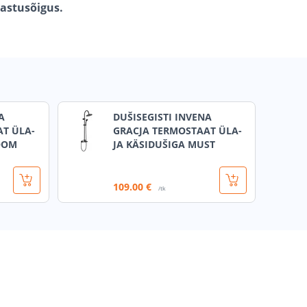
gastusõigus.
A
DUŠISEGISTI INVENA
T ÜLA-
GRACJA TERMOSTAAT ÜLA-
OOM
JA KÄSIDUŠIGA MUST
109
.00 €
/tk