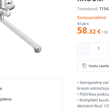
Tootekood:
7154
Kampaaniahind
97
.20 €
58
.32 €
/ tk
−
Vaata saada
• Seinapealne van
kroom viimistlus
va
• Pöörleva jooks
ööpäeva
• Komplekti kuulu
ekstsentrikud 1/2"