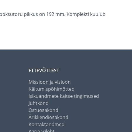
 Jooksutoru pikkus on 192 mm. Komplekti kuulub
ETTEVÕTTEST
Missioon ja visioon
Käitumispõhimõtted
Isikuandmete kaitse tingimused
Juhtkond
Ostuosakond
Ärikliendiosakond
Kontaktandmed
Karjäärileht