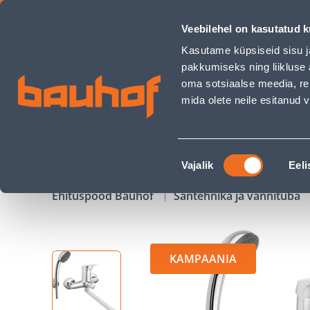
VANNI- JA DUŠISEGISTI FERRO COMBO BCM33A DUŠIKOMPLE
Veebilehel on kasutatud k
Kauplused
Äriklienditeenindus
Klienditeeni
Kasutame küpsiseid sisu j
pakkumiseks ning liikluse 
oma sotsiaalse meedia, re
mida olete neile esitanud
TOOTED
KAMPAANIAD
Nõusoleku
Vajalik
Eeli
valik
Ehituspood Bauhof
Santehnika ja vannituba
KAMPAANIA