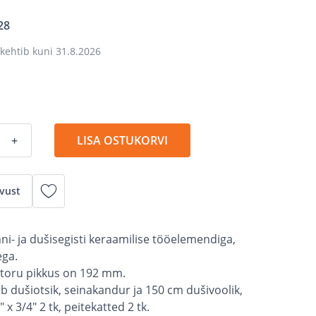
28
kehtib kuni
31.8.2026
+
LISA OSTUKORVI
vust
ni- ja dušisegisti keraamilise tööelemendiga,
ega.
utoru pikkus on 192 mm.
b dušiotsik, seinakandur ja 150 cm dušivoolik,
 x 3/4" 2 tk, peitekatted 2 tk.