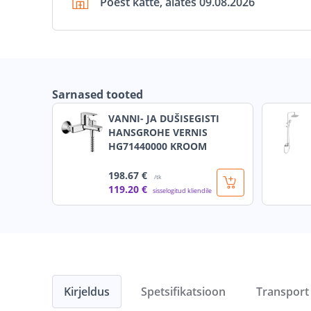
Poest kätte, alates 09.08.2026
Sarnased tooted
VANNI- JA DUŠISEGISTI
HANSGROHE VERNIS
HG71440000 KROOM
198
.67 €
/tk
119
.20 €
sisselogitud kliendile
Kirjeldus
Spetsifikatsioon
Transport