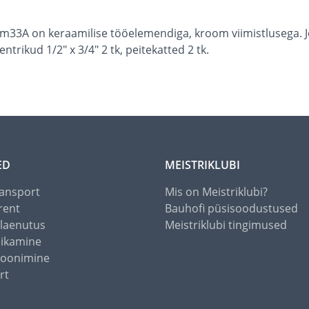
 cm33A on keraamilise tööelemendiga, kroom viimistlusega.
ntrikud 1/2" x 3/4" 2 tk, peitekatted 2 tk.
ED
MEISTRIKLUBI
ansport
Mis on Meistriklubi?
rent
Bauhofi püsisoodustused
alaenutus
Meistriklubi tingimused
õikamine
toonimine
rt