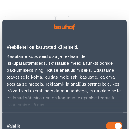
Vaata saadavust
• Kompaktne taimeprits toataimede ja väiksemate
aiataimede pihustamiseks.
Veebilehel on kasutatud küpsiseid.
• Mahutavus 1 liiter.
Kasutame küpsiseid sisu ja reklaamide
• Kasutada võib nii väetisi kui vett.
isikupärastamiseks, sotsiaalse meedia funktsioonide
• 14-päevane tagastusõigus.
pakkumiseks ning liikluse analüüsimiseks. Edastame
teavet selle kohta, kuidas meie saiti kasutate, ka oma
sotsiaalse meedia, reklaami- ja analüüsipartneritele, kes
Eeldatav kojuvedu 3,69 € al. 2-5 tööpäeva
võivad seda kombineerida muu teabega, mida olete neile
Tarne pakiautomaati al. 2,29 € al. 2-5 tööpäeva
esitanud või mida nad on kogunud teiepoolse teenuste
kasutamise käigus.
Poest kätte, alates 06.08.2026
Nõusoleku
Vajalik
valik