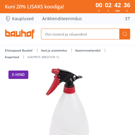
AIAPRITS KREATOR 1L - Bauhof has loaded
00
02
42
36
Kuni 20% LISAKS koodiga!
P
T
MIN
S
Kauplused
Äriklienditeenindus
ET
Ehituspood Bauhof
Aed ja aiatehnika
Kastmisvahendid
Aiapritsid
AIAPRITS KREATOR 1L
E-HIND