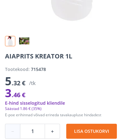
AIAPRITS KREATOR 1L
Tootekood:
715478
5
.32 €
/tk
3
.46 €
E-hind sisselogitud kliendile
Säästad
1
.
86 €
(35%)
E-poe erihinnad võivad erineda tavakaupluse hindadest
−
+
LISA OSTUKORVI