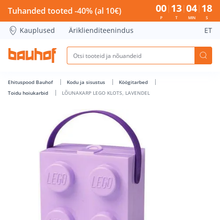
LÕUNAKARP LEGO KLOTS, LAVENDEL - Bauhof has loaded
00
13
04
18
Tuhanded tooted -40% (al 10€)
P
T
MIN
S
Kauplused
Äriklienditeenindus
ET
Ehituspood Bauhof
Kodu ja sisustus
Köögitarbed
Toidu hoiukarbid
LÕUNAKARP LEGO KLOTS, LAVENDEL