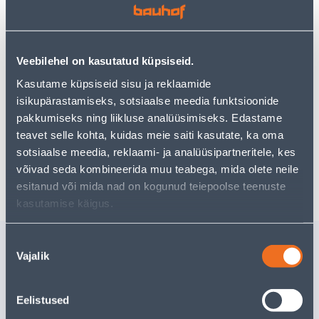
Teie ostlemisrõõm ei pea aga siin lõppema - oma
uurimistööd saate jätkata, naastes
avalehele
või
kasutades meie võimsat otsingufunktsiooni, et leida
veelgi meelepärasemad valikuid. Head ostlemist!
Veebilehel on kasutatud küpsiseid.
Kasutame küpsiseid sisu ja reklaamide
• Hoiukast, lilla.
isikupärastamiseks, sotsiaalse meedia funktsioonide
• Mõõtmed on 16,5 x 17,3 x 11,6 cm.
pakkumiseks ning liikluse analüüsimiseks. Edastame
• 14-päevane tagastusõigus.
teavet selle kohta, kuidas meie saiti kasutate, ka oma
sotsiaalse meedia, reklaami- ja analüüsipartneritele, kes
võivad seda kombineerida muu teabega, mida olete neile
Tarne pole võimalik
esitanud või mida nad on kogunud teiepoolse teenuste
kasutamise käigus.
Sarnased tooted
Nõusoleku
Vajalik
valik
VAHUKULP ALTOM
KULP AL
DESIGN 31X9,5CM
32X8,5C
Eelistused
2
.66 €
2
.66 €
/tk
/tk
1
.73 €
1
.73 €