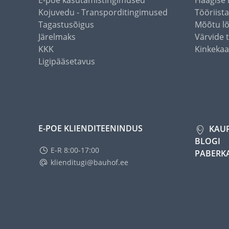
E-poe kasutamistingimused
Haagise 
Kojuvedu - Transporditingimused
Tööriist
Tagastusõigus
Mõõtu l
Järelmaks
Värvide 
KKK
Kinkekaa
Ligipääsetavus
E-POE KLIENDITEENINDUS
KAU
BLOGI
E-R 8:00-17:00
PABERK
klienditugi@bauhof.ee