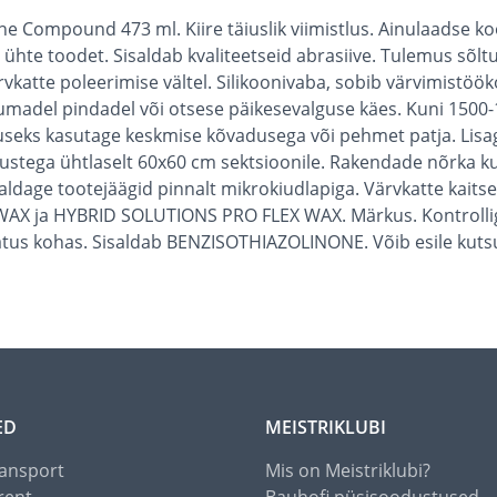
Compound 473 ml. Kiire täiuslik viimistlus. Ainulaadse ko
 ühte toodet. Sisaldab kvaliteetseid abrasiive. Tulemus sõ
rvkatte poleerimise vältel. Silikoonivaba, sobib värvimist
umadel pindadel või otsese päikesevalguse käes. Kuni 1500-
useks kasutage keskmise kõvadusega või pehmet patja. Lisage
utustega ühtlaselt 60x60 cm sektsioonile. Rakendade nõrka k
aldage tootejäägid pinnalt mikrokiudlapiga. Värvkatte kaitse.
ja HYBRID SOLUTIONS PRO FLEX WAX. Märkus. Kontrollige t
atus kohas. Sisaldab BENZISOTHIAZOLINONE. Võib esile kutsud
ED
MEISTRIKLUBI
ansport
Mis on Meistriklubi?