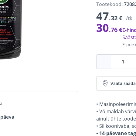
Tootekood:
7208
47
.32 €
/tk
30
.76 €
E-hind
Sääs
E-poe 
−
Vaata saada
va
• Masinpoleerimisv
• Võimaldab värv
ööpäeva
ainult ühte toode
• Silikoonivaba, 
• 14-päevane ta