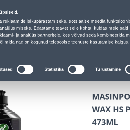
MPOUND 473ML - Bauhof has loaded
ndus
Teenused
Karjäärileht
üpsiseid.
a reklaamide isikupärastamiseks, sotsiaalse meedia funktsiooni
OTSI
Logi
analüüsimiseks. Edastame teavet selle kohta, kuidas meie saiti 
klaami- ja analüüsipartneritele, kes võivad seda kombineerida 
 või mida nad on kogunud teiepoolse teenuste kasutamise käigus.
KATALOOGID
TÖÖRIISTALAENUTUS
J
kaubad
Autokaubad
Autokeemia
stused
Statistika
Turustamine
RO 1&DONE COMPOUND 473ML
MASINPO
WAX HS 
473ML