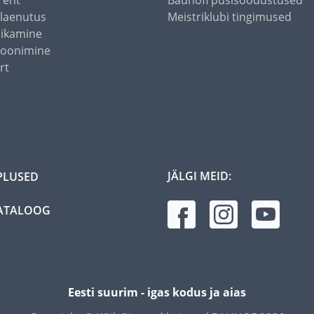
rent
Bauhofi püsisoodustused
alaenutus
Meistriklubi tingimused
õikamine
toonimine
rt
JÄLGI MEID:
PLUSED
ATALOOG
Eesti suurim - igas kodus ja aias