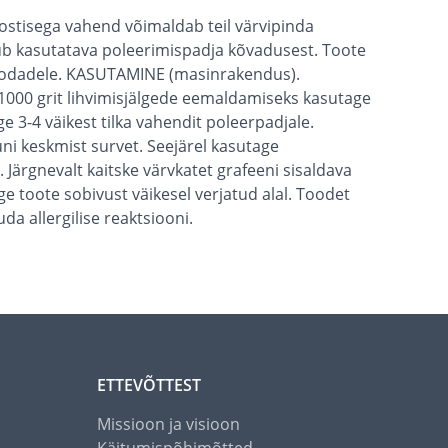
ostisega vahend võimaldab teil värvipinda
ltub kasutatava poleerimispadja kõvadusest. Toote
öökodadele. KASUTAMINE (masinrakendus).
1000 grit lihvimisjälgede eemaldamiseks kasutage
 3-4 väikest tilka vahendit poleerpadjale.
uni keskmist survet. Seejärel kasutage
 Järgnevalt kaitske värvkatet grafeeni sisaldava
oote sobivust väikesel verjatud alal. Toodet
a allergilise reaktsiooni.
ETTEVÕTTEST
Missioon ja visioon