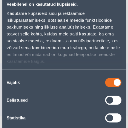
Veebilehel on kasutatud küpsiseid.
Kasutame küpsiseid sisu ja reklaamide
isikupärastamiseks, sotsiaalse meedia funktsioonide
Eeldatav kojuvedu 3,69 € al. 2-5 tööpäeva
pakkumiseks ning liikluse analüüsimiseks. Edastame
Tarne pakiautomaati al. 2,29 € al. 2-5 tööpäeva
teavet selle kohta, kuidas meie saiti kasutate, ka oma
sotsiaalse meedia, reklaami- ja analüüsipartneritele, kes
Poest kätte, alates 06.08.2026
võivad seda kombineerida muu teabega, mida olete neile
esitanud või mida nad on kogunud teiepoolse teenuste
kasutamise käigus.
Sarnased tooted
Nõusoleku
MIKROFIIBERLAPP
MIKROFI
Vajalik
valik
KLAASPINDADELE
EXTRA V
Tarne pole võimalik
Tarne pole v
Eelistused
VÄLJA MÜÜDUD
VÄ
Statistika