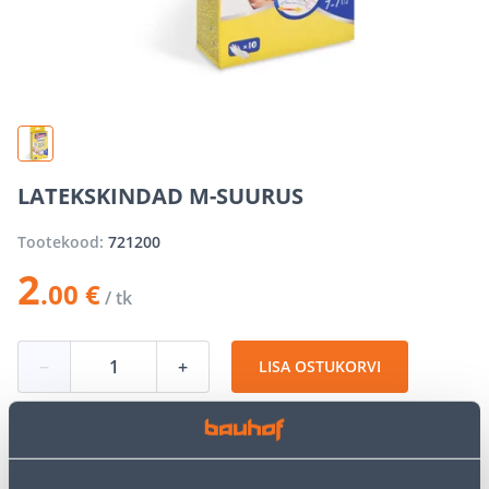
LATEKSKINDAD M-SUURUS
Tootekood:
721200
2
.00 €
/ tk
−
+
LISA OSTUKORVI
Vaata saadavust