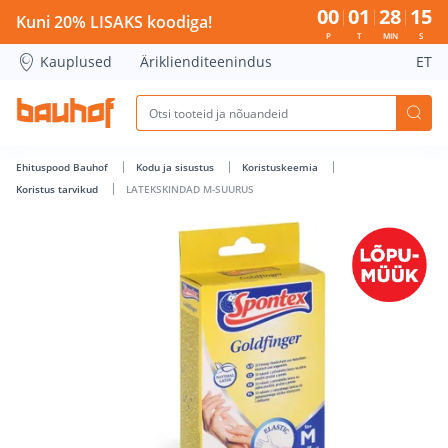
LATEKSKINDAD M-SUURUS - Bauhof has loaded
00
01
28
14
Kuni 20% LISAKS koodiga!
P
T
MIN
S
Kauplused
Äriklienditeenindus
ET
Ehituspood Bauhof
Kodu ja sisustus
Koristuskeemia
Koristus tarvikud
LATEKSKINDAD M-SUURUS