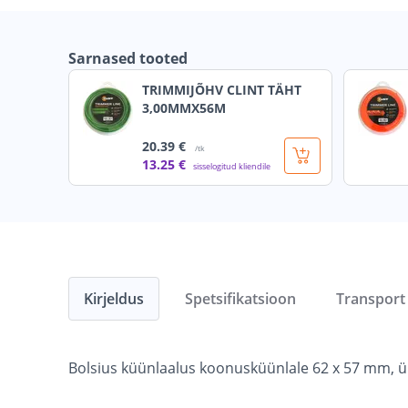
Sarnased tooted
TRIMMIJÕHV CLINT TÄHT
3,00MMX56M
20
.39 €
/tk
13
.25 €
sisselogitud kliendile
Kirjeldus
Spetsifikatsioon
Transport
Bolsius küünlaalus koonusküünlale 62 x 57 mm, 