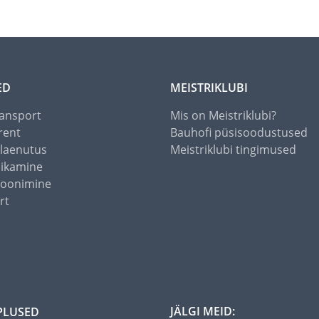
ED
MEISTRIKLUBI
ansport
Mis on Meistriklubi?
rent
Bauhofi püsisoodustused
alaenutus
Meistriklubi tingimused
õikamine
toonimine
rt
JÄLGI MEID:
PLUSED