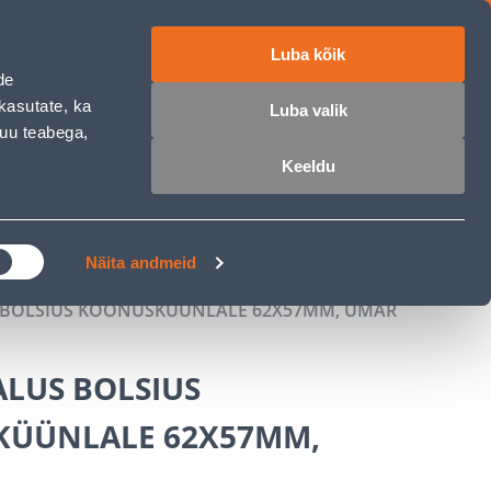
Luba kõik
ET
RU
EN
de
kasutate, ka
Luba valik
muu teabega,
 sisse
Ostunimekiri
Ostukorv
Keeldu
ÄRELMAKS
MEISTRIKLUBI
BLOGI
Näita andmeid
BOLSIUS KOONUSKÜÜNLALE 62X57MM, ÜMAR
LUS BOLSIUS
ÜÜNLALE 62X57MM,