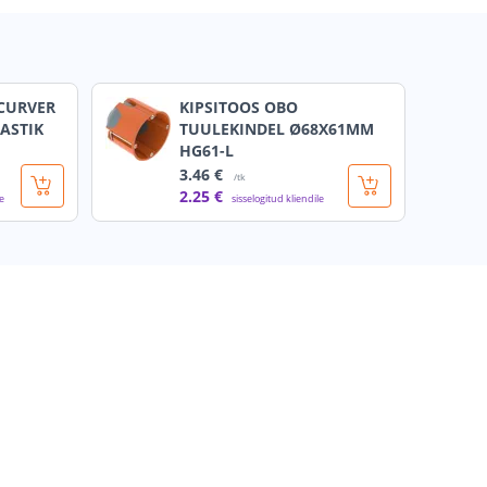
CURVER
KIPSITOOS OBO
ASTIK
TUULEKINDEL Ø68X61MM
HG61-L
3
.46 €
/tk
2
.25 €
le
sisselogitud kliendile