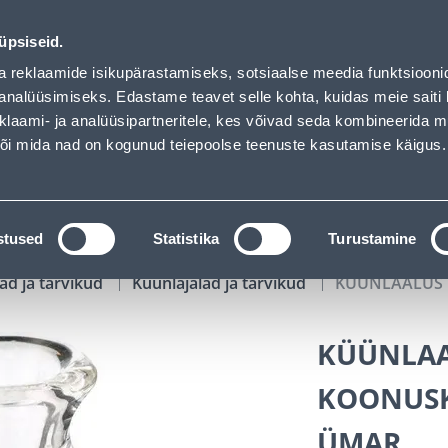
 Bauhof has loaded
00
03
18
38
Kuni 20% LISAKS koodiga!
P
T
MIN
S
üpsiseid.
ndus
Teenused
Karjäärileht
a reklaamide isikupärastamiseks, sotsiaalse meedia funktsiooni
analüüsimiseks. Edastame teavet selle kohta, kuidas meie saiti 
klaami- ja analüüsipartneritele, kes võivad seda kombineerida 
OTSI
Logi
 või mida nad on kogunud teiepoolse teenuste kasutamise käigus.
KATALOOGID
TÖÖRIISTALAENUTUS
J
stused
Statistika
Turustamine
ad ja tarvikud
Küünlajalad ja tarvikud
KÜÜNLAALUS 
KÜÜNLAA
KOONUSK
ÜMAR