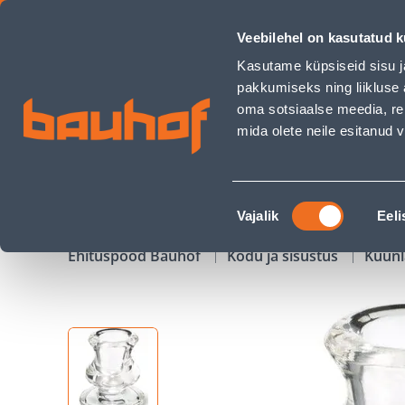
KÜÜNLAALUS BOLSIUS KOONUSKÜÜNLALE 62X57MM, ÜMAR -
Veebilehel on kasutatud k
Kauplused
Äriklienditeenindus
Klienditeeni
Kasutame küpsiseid sisu j
pakkumiseks ning liikluse 
oma sotsiaalse meedia, re
mida olete neile esitanud
TOOTED
KAMPAANIAD
Nõusoleku
Vajalik
Eeli
valik
Ehituspood Bauhof
Kodu ja sisustus
Küünl