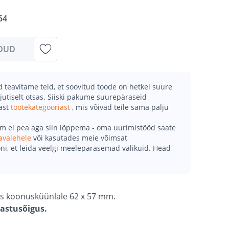
54
DUD
teavitame teid, et soovitud toode on hetkel suure
jutiselt otsas. Siiski pakume suurepäraseid
mast
tootekategooriast
, mis võivad teile sama palju
õm ei pea aga siin lõppema - oma uurimistööd saate
avalehele
või kasutades meie võimsat
ni, et leida veelgi meelepärasemad valikuid. Head
s koonusküünlale 62 x 57 mm.
gastusõigus.