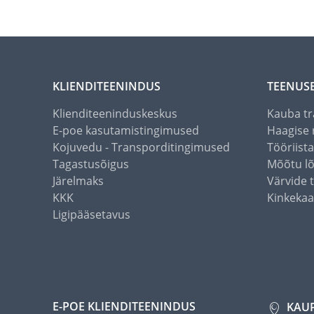
KLIENDITEENINDUS
TEENUS
Klienditeeninduskeskus
Kauba tr
E-poe kasutamistingimused
Haagise 
Kojuvedu - Transporditingimused
Tööriist
Tagastusõigus
Mõõtu l
Järelmaks
Värvide 
KKK
Kinkekaa
Ligipääsetavus
E-POE KLIENDITEENINDUS
KAU