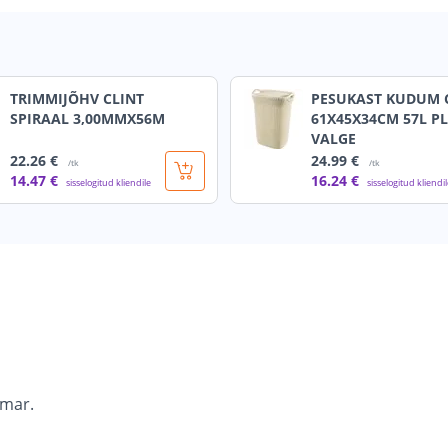
TRIMMIJÕHV CLINT
PESUKAST KUDUM 
SPIRAAL 3,00MMX56M
61X45X34CM 57L PL
VALGE
22
.26 €
24
.99 €
/tk
/tk
14
.47 €
16
.24 €
sisselogitud kliendile
sisselogitud kliendi
ümar.