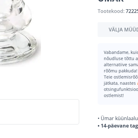
Tootekood:
7222
VÄLJA MÜÜ
Vabandame, kuid 
nõudluse tõttu a
alternatiive sa
rõõmu pakkuda!
Teie ostlemisrõ
jätkata, naastes
otsingufunktsioo
ostlemist!
• Ümar küünlaalu
• 14-päevane ta