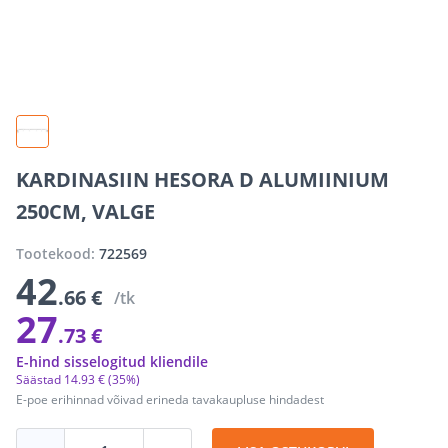
KARDINASIIN HESORA D ALUMIINIUM
250CM, VALGE
Tootekood:
722569
42
.66 €
/tk
27
.73 €
E-hind sisselogitud kliendile
Säästad
14
.
93 €
(35%)
E-poe erihinnad võivad erineda tavakaupluse hindadest