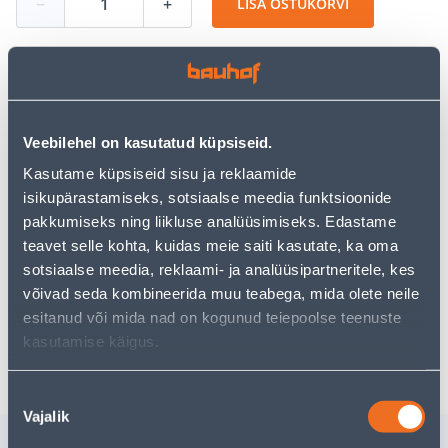
−
+
LISA OSTUKORVI
Vaata saadavust
Veebilehel on kasutatud küpsiseid.
• Kardinasiin D, alumiinium.
Kasutame küpsiseid sisu ja reklaamide
• Pikkus 250 cm.
isikupärastamiseks, sotsiaalse meedia funktsioonide
• Värv: valge.
pakkumiseks ning liikluse analüüsimiseks. Edastame
• 14-päevane tagastusõigus.
teavet selle kohta, kuidas meie saiti kasutate, ka oma
sotsiaalse meedia, reklaami- ja analüüsipartneritele, kes
võivad seda kombineerida muu teabega, mida olete neile
Poest kätte, alates 08.08.2026
esitanud või mida nad on kogunud teiepoolse teenuste
kasutamise käigus.
Eeldatav kojuvedu al. 16,90 € al. 2-5 tööpäeva
Nõusoleku
Vajalik
valik
Sarnased tooted