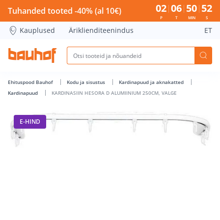
KARDINASIIN HESORA D ALUMIINIUM 250CM, VALGE - Bauho
02
06
50
51
Tuhanded tooted -40% (al 10€)
P
T
MIN
S
Kauplused
Äriklienditeenindus
ET
Ehituspood Bauhof
Kodu ja sisustus
Kardinapuud ja aknakatted
Kardinapuud
KARDINASIIN HESORA D ALUMIINIUM 250CM, VALGE
E-HIND