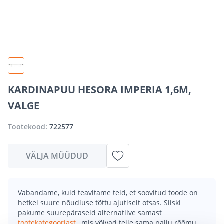
KARDINAPUU HESORA IMPERIA 1,6M,
VALGE
Tootekood:
722577
VÄLJA MÜÜDUD
Vabandame, kuid teavitame teid, et soovitud toode on
hetkel suure nõudluse tõttu ajutiselt otsas. Siiski
pakume suurepäraseid alternatiive samast
tootekategooriast
, mis võivad teile sama palju rõõmu