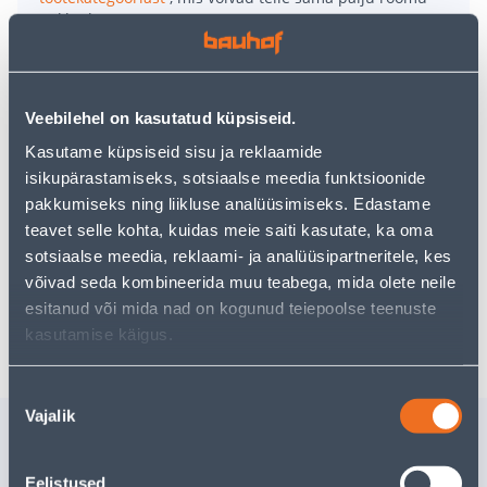
pakkuda!
Teie ostlemisrõõm ei pea aga siin lõppema - oma
uurimistööd saate jätkata, naastes
avalehele
või
kasutades meie võimsat otsingufunktsiooni, et leida
veelgi meelepärasemad valikuid. Head ostlemist!
Veebilehel on kasutatud küpsiseid.
Kasutame küpsiseid sisu ja reklaamide
• Kardinapuu.
isikupärastamiseks, sotsiaalse meedia funktsioonide
• Pikkus on 1,6 m ja läbimõõt Ø19 mm.
pakkumiseks ning liikluse analüüsimiseks. Edastame
• Värv: valge.
teavet selle kohta, kuidas meie saiti kasutate, ka oma
• 14-päevane tagastusõigus.
sotsiaalse meedia, reklaami- ja analüüsipartneritele, kes
võivad seda kombineerida muu teabega, mida olete neile
esitanud või mida nad on kogunud teiepoolse teenuste
Tarne pole võimalik
kasutamise käigus.
Nõusoleku
Vajalik
valik
Sarnased tooted
RULOO DEKORIKA
RULOO D
Eelistused