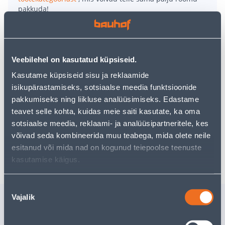
pakkuda!
Teie ostlemisrõõm ei pea aga siin lõppema - oma
uurimistööd saate jätkata, naastes
avalehele
või
kasutades meie võimsat otsingufunktsiooni, et leida
veelgi meelepärasemad valikuid. Head ostlemist!
Veebilehel on kasutatud küpsiseid.
Kasutame küpsiseid sisu ja reklaamide
• Kardinapuu.
isikupärastamiseks, sotsiaalse meedia funktsioonide
• Pikkus on 2 m ja läbimõõt Ø19 mm.
pakkumiseks ning liikluse analüüsimiseks. Edastame
• Värv: must.
teavet selle kohta, kuidas meie saiti kasutate, ka oma
• 14-päevane tagastusõigus.
sotsiaalse meedia, reklaami- ja analüüsipartneritele, kes
võivad seda kombineerida muu teabega, mida olete neile
esitanud või mida nad on kogunud teiepoolse teenuste
Tarne pole võimalik
kasutamise käigus.
Nõusoleku
Sarnased tooted
Vajalik
valik
LÕPUKLAMBER A
RULOO D