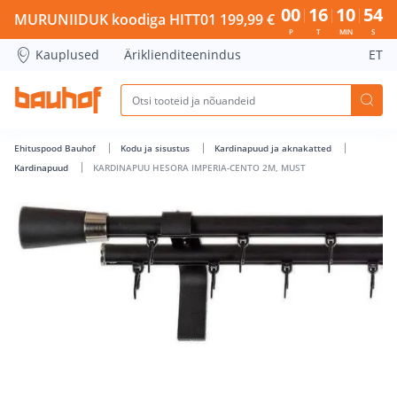
KARDINAPUU HESORA IMPERIA-CENTO 2M, MUST - Bauhof h
00
16
10
54
MURUNIIDUK koodiga HITT01 199,99 €
P
T
MIN
S
Kauplused
Äriklienditeenindus
ET
Ehituspood Bauhof
Kodu ja sisustus
Kardinapuud ja aknakatted
Kardinapuud
KARDINAPUU HESORA IMPERIA-CENTO 2M, MUST