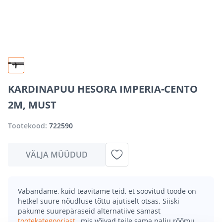
KARDINAPUU HESORA IMPERIA-CENTO
2M, MUST
Tootekood:
722590
VÄLJA MÜÜDUD
Vabandame, kuid teavitame teid, et soovitud toode on
hetkel suure nõudluse tõttu ajutiselt otsas. Siiski
pakume suurepäraseid alternatiive samast
tootekategooriast
, mis võivad teile sama palju rõõmu