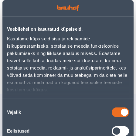
Teie ostlemisrõõm ei pea aga siin lõppema - oma
uurimistööd saate jätkata, naastes
avalehele
või
kasutades meie võimsat otsingufunktsiooni, et leida
veelgi meelepärasemad valikuid. Head ostlemist!
Veebilehel on kasutatud küpsiseid.
• Vinüültapeet kollektsioonist Sakura Uni.
Kasutame küpsiseid sisu ja reklaamide
• Paani laius on 53 cm, rulli pikkus 10,05 m.
isikupärastamiseks, sotsiaalse meedia funktsioonide
• 14-päevane tagastusõigus
pakkumiseks ning liikluse analüüsimiseks. Edastame
teavet selle kohta, kuidas meie saiti kasutate, ka oma
sotsiaalse meedia, reklaami- ja analüüsipartneritele, kes
Tarne pole võimalik
võivad seda kombineerida muu teabega, mida olete neile
esitanud või mida nad on kogunud teiepoolse teenuste
kasutamise käigus.
Sarnased tooted
Nõusoleku
Vajalik
TAPEET SINTRA SAKURA
TAPEET 
valik
UNI 0,53X10,05M
0,53X10,
Eelistused
Tarne pole võimalik
Tarne pole v