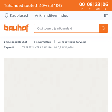
TAPEET SINTRA SAKURA UNI 0,53X10,05M - Bauhof has load
00
08
23
06
Tuhanded tooted -40% (al 10€)
P
T
MIN
S
Kauplused
Äriklienditeenindus
ET
Ehituspood Bauhof
Siseviimistlus
Seinakatted ja tarvikud
Tapeedid
TAPEET SINTRA SAKURA UNI 0,53X10,05M