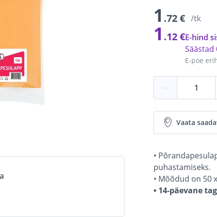
1
.72 €
/tk
1
.12 €
E-hind si
Säästad
E-poe eri
−
Vaata saada
• Põrandapesulapp
puhastamiseks.
va
• Mõõdud on 50 x
• 14-päevane ta