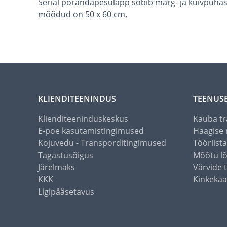
Serial põrandapesulapp sobib märg- ja kuivpuhast
mõõdud on 50 x 60 cm.
KLIENDITEENINDUS
TEENUS
Klienditeeninduskeskus
Kauba tr
E-poe kasutamistingimused
Haagise 
Kojuvedu - Transporditingimused
Tööriist
Tagastusõigus
Mõõtu l
Järelmaks
Värvide 
KKK
Kinkekaa
Ligipääsetavus