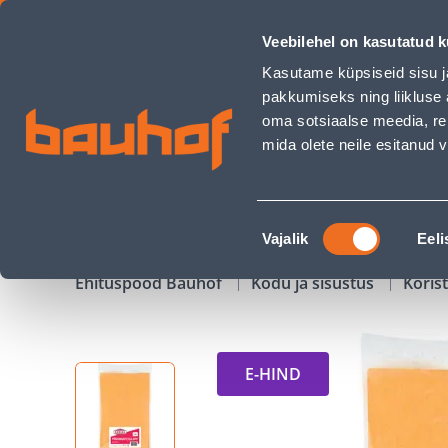
PÕRANDAPESULAPP SERIAL 50X60CM - Bauhof has loaded
Veebilehel on kasutatud k
Kauplused
Äriklienditeenindus
Klienditeeni
Kasutame küpsiseid sisu j
pakkumiseks ning liikluse 
oma sotsiaalse meedia, re
mida olete neile esitanud
TOOTED
KAMPAANIAD
Nõusoleku
Vajalik
Eeli
valik
Ehituspood Bauhof
Kodu ja sisustus
Koris
E-HIND