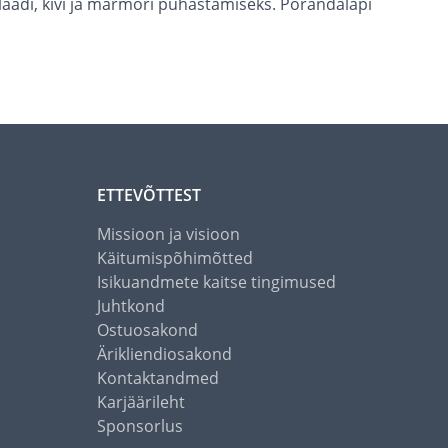
laadi, kivi ja marmori puhastamiseks. Põrandalapi
ETTEVÕTTEST
Missioon ja visioon
Käitumispõhimõtted
Isikuandmete kaitse tingimused
Juhtkond
Ostuosakond
Ärikliendiosakond
Kontaktandmed
Karjäärileht
Sponsorlus