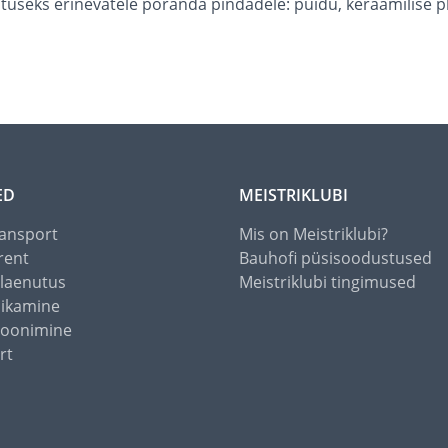
useks erinevatele põranda pindadele: puidu, keraamilise p
ED
MEISTRIKLUBI
ansport
Mis on Meistriklubi?
rent
Bauhofi püsisoodustused
alaenutus
Meistriklubi tingimused
õikamine
toonimine
rt