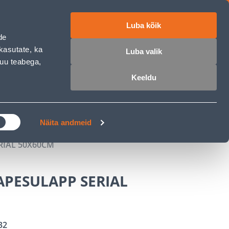
Luba kõik
ET
RU
EN
de
kasutate, ka
Luba valik
muu teabega,
 sisse
Ostunimekiri
Ostukorv
Keeldu
ÄRELMAKS
MEISTRIKLUBI
BLOGI
Näita andmeid
IAL 50X60CM
PESULAPP SERIAL
32