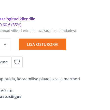
sselogitud kliendile
0
.
60 €
(35%)
hinnad võivad erineda tavakaupluse hindadest
+
LISA OSTUKORVI
vust
 puidu, keraamilise plaadi, kivi ja marmori
 60 cm.
gastusõigus