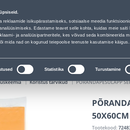
01
05
50
36
Tuhanded tooted -40% (al 10€)
P
T
MIN
S
üpsiseid.
ndus
Teenused
Karjäärileht
a reklaamide isikupärastamiseks, sotsiaalse meedia funktsiooni
analüüsimiseks. Edastame teavet selle kohta, kuidas meie saiti 
klaami- ja analüüsipartneritele, kes võivad seda kombineerida 
OTSI
Logi
 või mida nad on kogunud teiepoolse teenuste kasutamise käigus.
KATALOOGID
TÖÖRIISTALAENUTUS
J
stused
Statistika
Turustamine
tuskeemia
Koristus tarvikud
PÕRANDAPESULAPP SER
PÕRANDA
50X60CM
Tootekood:
7248