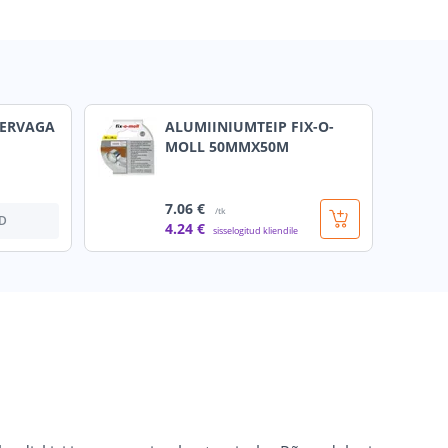
SERVAGA
ALUMIINIUMTEIP FIX-O-
MOLL 50MMX50M
7
.06 €
/tk
D
4
.24 €
sisselogitud kliendile