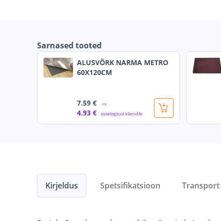
Sarnased tooted
ALUSVÕRK NARMA METRO
60X120CM
7
.59 €
/tk
4
.93 €
sisselogitud kliendile
Kirjeldus
Spetsifikatsioon
Transport